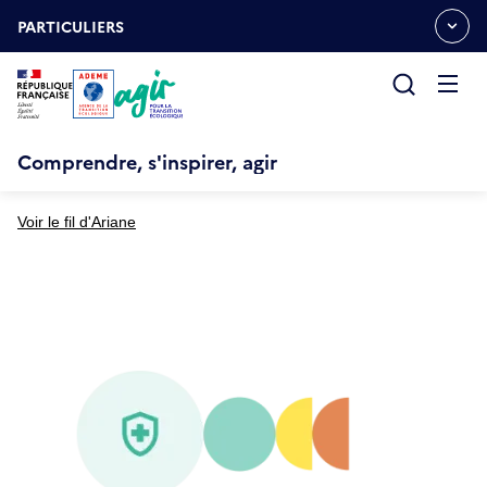
Aller
Gestion des cookies
au
PARTICULIERS
OUVRIR
contenu
LE
principal
MENU
ESPACE
Ouvrir
le
menu
Comprendre, s'inspirer, agir
Voir le fil d'Ariane