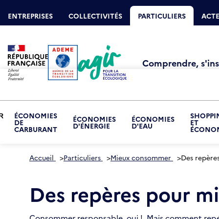
Aller
Gestion des cookies
au
ENTREPRISES
COLLECTIVITÉS
PARTICULIERS
ACTE
contenu
principal
Comprendre, s'insp
ÉCONOMIES
SHOPPI
R
ÉCONOMIES
ÉCONOMIES
DE
ET
RIR
D'ÉNERGIE
D'EAU
CARBURANT
ÉCONOM
S-
NU
NOMISER
Accueil
>
Particuliers
>
Mieux consommer
>
Des repères
Des repères pour mi
Consommer responsable, oui ! Mais comment repére