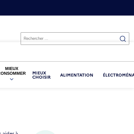
MIEUX
MIEUX
CONSOMMER
ALIMENTATION
ÉLECTROMÉN
CHOISIR
OUVRIR
LE
SOUS-
MENU
MIEUX
CONSOMMER
 aider à