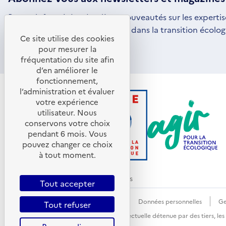
Restez informé des dernières nouveautés sur les expertis
par l'ADEME pour vous engager dans la transition écolog
Ce site utilise des cookies
S'ABONNER
S'OUVRE
pour mesurer la
DANS
fréquentation du site afin
UNE
d’en améliorer le
NOUVELLE
FENÊTRE
fonctionnement,
l’administration et évaluer
votre expérience
utilisateur. Nous
conservons votre choix
pendant 6 mois. Vous
pouvez changer ce choix
à tout moment.
© ADEME 2026 - Tous droits réservés
Tout accepter
Accessibilité : non conforme
CGU
Données personnelles
Ge
Tout refuser
Sauf mention explicite de propriété intellectuelle détenue par des tiers, le