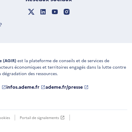
?
ue (AGIR)
est la plateforme de conseils et de services de
 acteurs économiques et territoires engagés dans la lutte contre
a dégradation des ressources.
r
infos.ademe.fr
S'ouvre
ademe.fr/presse
S'ouvre
dans
dans
une
une
nouvelle
nouvelle
fenêtre
fenêtre
ookies
Portail de signalements
S'ouvre
dans
une