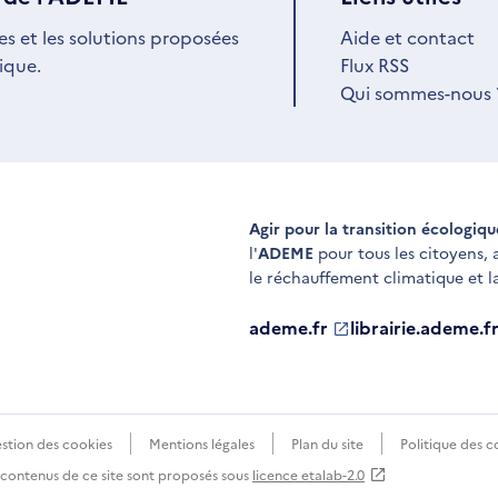
es et les solutions proposées
Aide et contact
ique.
Flux RSS
Qui sommes-nous 
Agir pour la transition écologiq
l'
ADEME
pour tous les citoyens,
le réchauffement climatique et l
ademe.fr
S'ouvre
librairie.ademe.f
S'ouvre
dans
dans
une
une
nouvelle
nouvelle
fenêtre
fenêtre
stion des cookies
Mentions légales
Plan du site
Politique des c
s contenus de ce site sont proposés sous
licence etalab-2.0