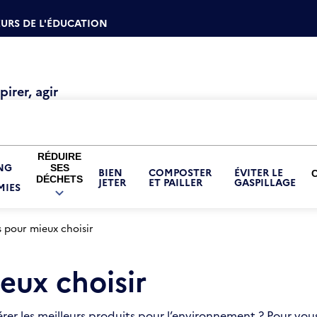
URS DE L'ÉDUCATION
irer, agir
RÉDUIRE
NG
SES
BIEN
COMPOSTER
ÉVITER LE
DÉCHETS
JETER
ET PAILLER
GASPILLAGE
IES
OUVRIR
LE
SOUS-
MENU
 pour mieux choisir
RÉDUIRE
SES
DÉCHETS
eux choisir
r les meilleurs produits pour l’environnement ? Pour vous