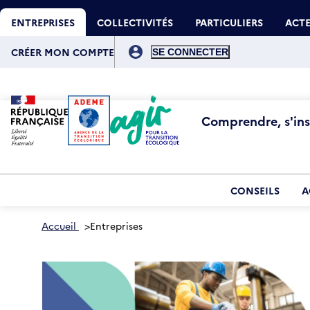
Aller
Gestion des cookies
au
ENTREPRISES
COLLECTIVITÉS
PARTICULIERS
ACTE
contenu
principal
Menu
du
CRÉER MON COMPTE
compte
de
l'utilisateur
Comprendre, s'insp
CONSEILS
A
Accueil
>
Entreprises