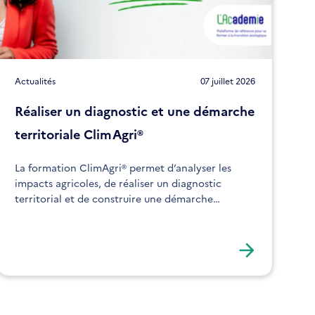
Actualités
07 juillet 2026
Réaliser un diagnostic et une démarche
territoriale ClimAgri®
La formation ClimAgri® permet d’analyser les
impacts agricoles, de réaliser un diagnostic
territorial et de construire une démarche
d’adaptation. Elle s’adresse aux acteurs souhaitant
structurer leurs actions face au changement
climatique.