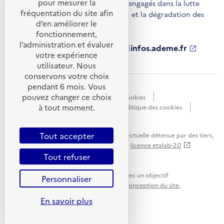
pour mesurer la
acteurs économiques et territoires engagés dans la lutte
fréquentation du site afin
contre le réchauffement climatique et la dégradation des
d’en améliorer le
ressources.
fonctionnement,
l’administration et évaluer
ademe.fr
S'ouvre
librairie.ademe.fr
S'ouvre
infos.ademe.fr
S'ouvre
votre expérience
dans
dans
dans
ademe.fr/presse
S'ouvre
une
une
une
dans
utilisateur. Nous
nouvelle
nouvelle
nouvelle
une
conservons votre choix
fenêtre
fenêtre
fenêtre
nouvelle
pendant 6 mois. Vous
Accessibilité : non conforme
CGU
fenêtre
pouvez changer ce choix
Données personnelles
Gestion des cookies
à tout moment.
Mentions légales
Plan du site
Politique des cookies
Portail de signalements
S'ouvre
dans
Tout accepter
Sauf mention explicite de propriété intellectuelle détenue par des tiers,
une
les contenus de ce site sont proposés sous
licence etalab-2.0
nouvelle
Tout refuser
fenêtre
Ce site internet est pensé et développé avec un objectif
Personnaliser
d'écoconception.
En savoir plus sur l'écoconception du site.
En savoir plus