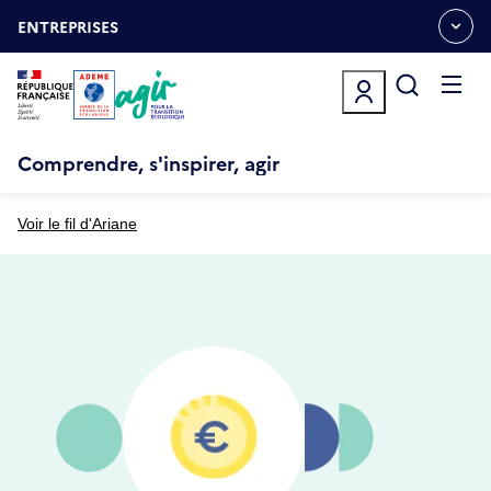
Aller
Gestion des cookies
au
ENTREPRISES
OUVRIR
contenu
LE
principal
MENU
ESPACE
Ouvrir
le
menu
Comprendre, s'inspirer, agir
Voir le fil d'Ariane