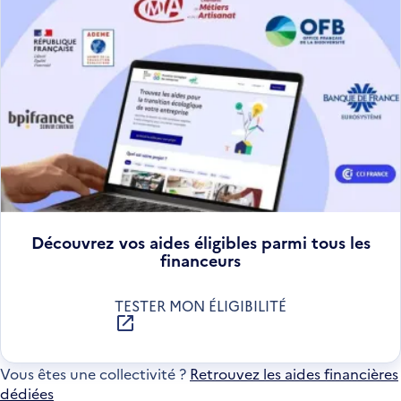
Découvrez vos aides éligibles parmi tous les
financeurs
TESTER MON ÉLIGIBILITÉ
S'OUVRE
DANS
UNE
Vous êtes une collectivité ?
Retrouvez les aides financières
NOUVELLE
dédiées
FENÊTRE