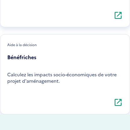
S'ouvre
dans
une
nouvell
fenêtre
Aide à la décision
Bénéfriches
Calculez les impacts socio-économiques de votre
projet d'aménagement.
S'ouvre
dans
une
nouvell
fenêtre