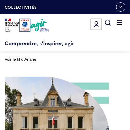
Aller
Gestion des cookies
au
COLLECTIVITÉS
OUVRIR
contenu
LE
principal
MENU
ESPACE
Ouvrir
le
menu
Comprendre, s'inspirer, agir
Voir le fil d'Ariane