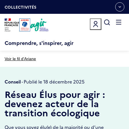
Aller
Gestion des cookies
au
COLLECTIVITÉS
OUVRIR
contenu
LE
principal
MENU
ESPACE
Ouvrir
le
menu
Comprendre, s'inspirer, agir
Voir le fil d'Ariane
Conseil ·
Publié le 18 décembre 2025
Réseau Élus pour agir :
devenez acteur de la
transition écologique
Que vous soyez élu(e) de la majorité ou d’une