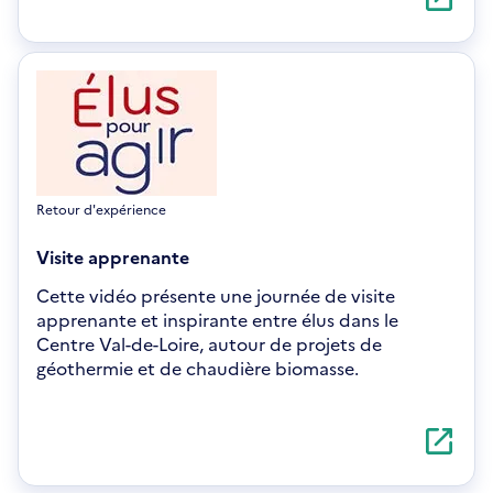
dans
une
nouvelle
fenêtre
Retour d'expérience
Visite apprenante
Cette vidéo présente une journée de visite
apprenante et inspirante entre élus dans le
Centre Val-de-Loire, autour de projets de
géothermie et de chaudière biomasse.
S'ouvre
dans
une
nouvelle