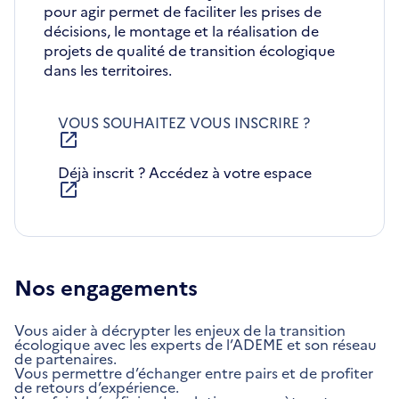
pour agir permet de faciliter les prises de
décisions, le montage et la réalisation de
projets de qualité de transition écologique
dans les territoires.
VOUS SOUHAITEZ VOUS INSCRIRE ?
S'OUVRE
DANS
Déjà inscrit ? Accédez à votre espace
UNE
NOUVELLE
S'ouvre
FENÊTRE
dans
une
nouvelle
fenêtre
Nos engagements
Vous aider à décrypter les enjeux de la transition
écologique avec les experts de l’ADEME et son réseau
de partenaires.
Vous permettre d’échanger entre pairs et de profiter
de retours d’expérience.