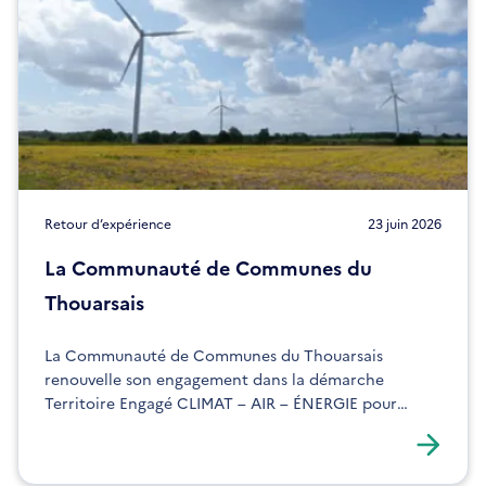
n
ê
o
t
u
r
v
e
e
l
l
e
f
e
Retour d’expérience
23 juin 2026
n
La Communauté de Communes du
ê
t
Thouarsais
r
e
La Communauté de Communes du Thouarsais
renouvelle son engagement dans la démarche
Territoire Engagé CLIMAT – AIR – ÉNERGIE pour
renforcer sa politique énergie-climat, son
exemplarité interne et la mobilisation de ses services.