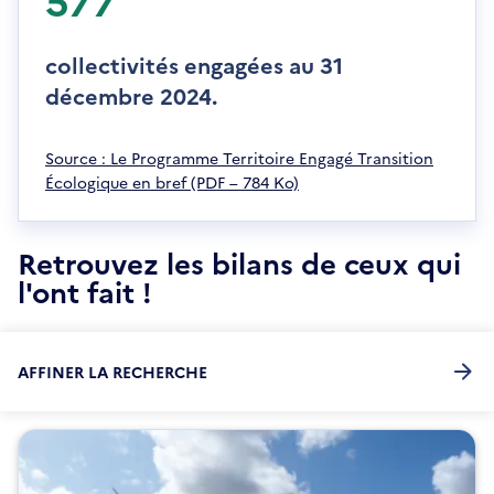
v
v
r
e
e
collectivités engagées au 31
l
d
l
décembre 2024.
a
e
n
f
s
S
Source : Le Programme Territoire Engagé Transition
e
u
'
Écologique en bref (PDF – 784 Ko)
n
n
o
ê
e
u
t
n
Retrouvez les bilans de ceux qui
v
r
o
r
l'ont fait !
e
u
e
v
d
e
a
l
AFFINER LA RECHERCHE
n
l
s
e
u
f
n
e
e
n