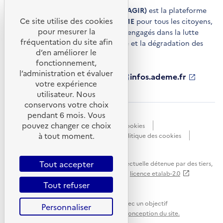
Agir pour la transition écologique (AGIR)
est la plateforme
Ce site utilise des cookies
de conseils et de services de l'
ADEME
pour tous les citoyens,
pour mesurer la
acteurs économiques et territoires engagés dans la lutte
fréquentation du site afin
contre le réchauffement climatique et la dégradation des
d’en améliorer le
ressources.
fonctionnement,
l’administration et évaluer
ademe.fr
S'ouvre
librairie.ademe.fr
S'ouvre
infos.ademe.fr
S'ouvre
votre expérience
dans
dans
dans
ademe.fr/presse
S'ouvre
une
une
une
dans
utilisateur. Nous
nouvelle
nouvelle
nouvelle
une
conservons votre choix
fenêtre
fenêtre
fenêtre
nouvelle
pendant 6 mois. Vous
Accessibilité : non conforme
CGU
fenêtre
pouvez changer ce choix
Données personnelles
Gestion des cookies
à tout moment.
Mentions légales
Plan du site
Politique des cookies
Portail de signalements
S'ouvre
dans
Tout accepter
Sauf mention explicite de propriété intellectuelle détenue par des tiers,
une
les contenus de ce site sont proposés sous
licence etalab-2.0
nouvelle
Tout refuser
fenêtre
Ce site internet est pensé et développé avec un objectif
Personnaliser
d'écoconception.
En savoir plus sur l'écoconception du site.