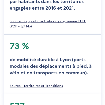
par habitants dans les territoires
engagées entre 2016 et 2021.
S
Source : Rapport d’activité du programme TETE
'
(PDF – 5,7 Mo)
o
u
v
73 %
r
e
d
de mobilité durable à Lyon (parts
a
modales des déplacements à pied, à
n
vélo et en transports en commun).
s
u
n
S
Source : Territoires et Transitions
e
'
n
o
o
u
577
u