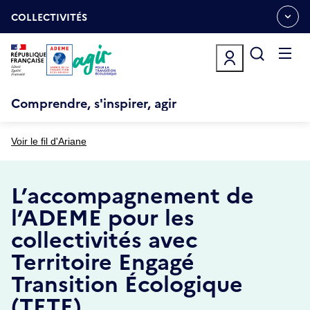
Aller
Gestion des cookies
au
COLLECTIVITÉS
OUVRIR
contenu
LE
principal
MENU
ESPACE
Ouvrir
le
menu
Comprendre, s'inspirer, agir
Voir le fil d'Ariane
L’accompagnement de
l’ADEME pour les
collectivités avec
Territoire Engagé
Transition Écologique
(TETE)