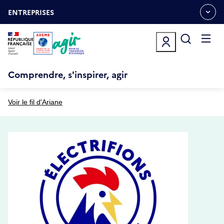
Aller
Gestion des cookies
au
ENTREPRISES
OUVRIR
contenu
LE
principal
MENU
ESPACE
Ouvrir
le
menu
Comprendre, s'inspirer, agir
Voir le fil d'Ariane