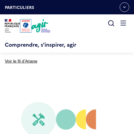
Aller
Gestion des cookies
au
PARTICULIERS
OUVRIR
contenu
LE
principal
MENU
ESPACE
Ouvrir
le
menu
Comprendre, s'inspirer, agir
Voir le fil d'Ariane