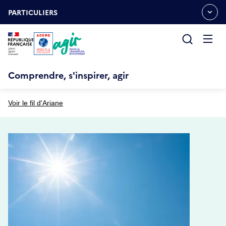
Aller
Gestion des cookies
au
PARTICULIERS
OUVRIR
contenu
LE
principal
MENU
ESPACE
Ouvrir
le
menu
Comprendre, s'inspirer, agir
Voir le fil d'Ariane