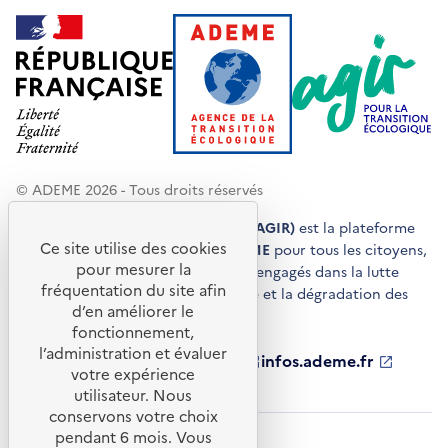
© ADEME 2026 - Tous droits réservés
Agir pour la transition écologique (AGIR)
est la plateforme
Ce site utilise des cookies
de conseils et de services de l'
ADEME
pour tous les citoyens,
pour mesurer la
acteurs économiques et territoires engagés dans la lutte
fréquentation du site afin
contre le réchauffement climatique et la dégradation des
d’en améliorer le
ressources.
fonctionnement,
l’administration et évaluer
ademe.fr
S'ouvre
librairie.ademe.fr
S'ouvre
infos.ademe.fr
S'ouvre
votre expérience
dans
dans
dans
ademe.fr/presse
S'ouvre
une
une
une
dans
utilisateur. Nous
nouvelle
nouvelle
nouvelle
une
conservons votre choix
fenêtre
fenêtre
fenêtre
nouvelle
pendant 6 mois. Vous
Accessibilité : non conforme
CGU
fenêtre