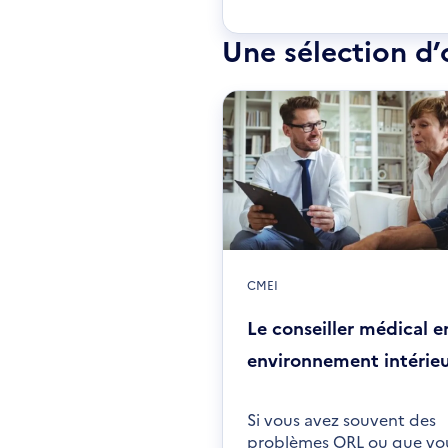
une
nou
Une sélection d’
fen
CMEI
Le conseiller médical e
environnement intérie
Si vous avez souvent des
problèmes ORL ou que vo