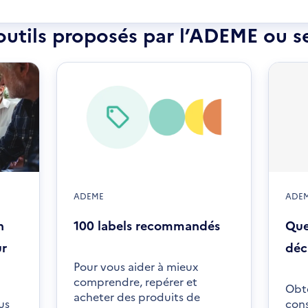
velle
outils proposés par l’ADEME ou s
être
ADEME
ADE
n
100 labels recommandés
Que
ur
déc
Pour vous aider à mieux
comprendre, repérer et
Obte
acheter des produits de
us
cons