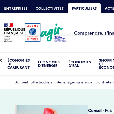
Aller
Gestion des cookies
au
ENTREPRISES
COLLECTIVITÉS
PARTICULIERS
ACTE
contenu
principal
Comprendre, s'insp
ÉCONOMIES
SHOPPI
R
ÉCONOMIES
ÉCONOMIES
DE
ET
RIR
D'ÉNERGIE
D'EAU
CARBURANT
ÉCONOM
S-
NU
NOMISER
Accueil
>
Particuliers
>
Aménager sa maison
>
Entreteni
Conseil ·
Publ