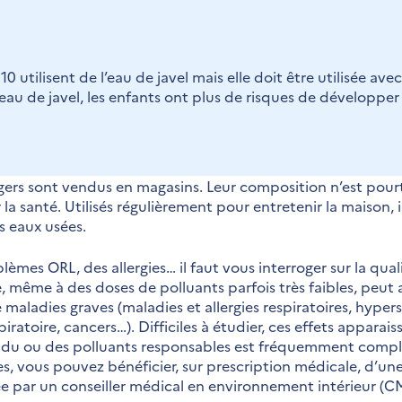
0 utilisent de l’eau de javel mais elle doit être utilisée ave
’eau de javel, les enfants ont plus de risques de développer
s sont vendus en magasins. Leur composition n’est pourt
a santé. Utilisés régulièrement pour entretenir la maison, i
es eaux usées.
èmes ORL, des allergies… il faut vous interroger sur la quali
 même à des doses de polluants parfois très faibles, peut a
maladies graves (maladies et allergies respiratoires, hyper
iratoire, cancers…). Difficiles à étudier, ces effets appara
ion du ou des polluants responsables est fréquemment compl
s, vous pouvez bénéficier, sur prescription médicale, d’une
uée par un conseiller médical en environnement intérieur (CM