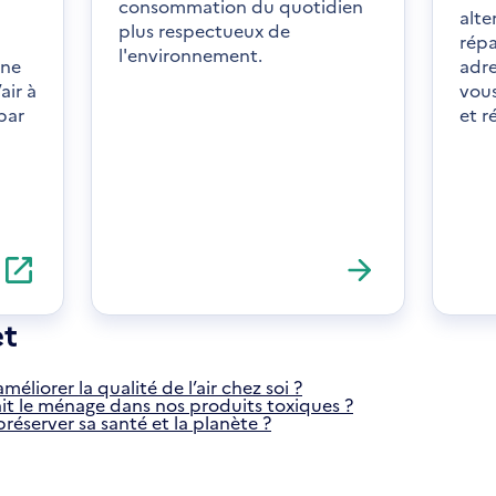
consommation du quotidien
alte
plus respectueux de
répa
l'environnement.
une
adre
air à
vous
par
et r
S'ouvre
dans
une
nouvelle
et
fenêtre
liorer la qualité de l’air chez soi ?
sait le ménage dans nos produits toxiques ?
server sa santé et la planète ?