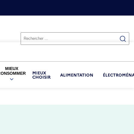
MIEUX
MIEUX
CONSOMMER
ALIMENTATION
ÉLECTROMÉN
CHOISIR
OUVRIR
LE
SOUS-
MENU
MIEUX
CONSOMMER