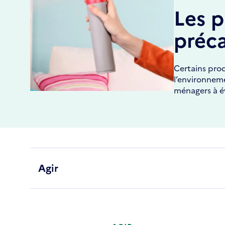
Les p
préc
Certains prod
l’environneme
ménagers à év
Agir