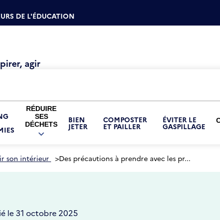
URS DE L'ÉDUCATION
irer, agir
RÉDUIRE
NG
SES
BIEN
COMPOSTER
ÉVITER LE
DÉCHETS
JETER
ET PAILLER
GASPILLAGE
IES
OUVRIR
LE
SOUS-
MENU
r son intérieur
>
Des précautions à prendre avec les pr...
RÉDUIRE
SES
DÉCHETS
ié le 31 octobre 2025