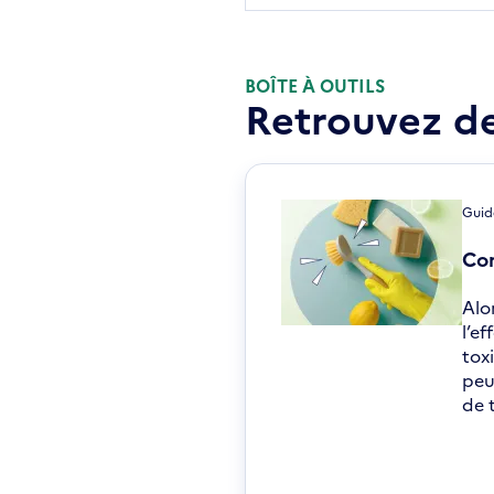
BOÎTE À OUTILS
Retrouvez de
Guid
Com
Alo
l’e
tox
peu
de 
S'o
dan