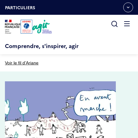
Aller
Gestion des cookies
au
PARTICULIERS
OUVRIR
contenu
LE
principal
MENU
ESPACE
Ouvrir
le
menu
Comprendre, s'inspirer, agir
Voir le fil d'Ariane