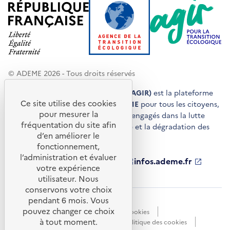
© ADEME 2026 - Tous droits réservés
Agir pour la transition écologique (AGIR)
est la plateforme
Ce site utilise des cookies
de conseils et de services de l'
ADEME
pour tous les citoyens,
pour mesurer la
acteurs économiques et territoires engagés dans la lutte
fréquentation du site afin
contre le réchauffement climatique et la dégradation des
d’en améliorer le
ressources.
fonctionnement,
l’administration et évaluer
ademe.fr
S'ouvre
librairie.ademe.fr
S'ouvre
infos.ademe.fr
S'ouvre
votre expérience
dans
dans
dans
ademe.fr/presse
S'ouvre
une
une
une
dans
utilisateur. Nous
nouvelle
nouvelle
nouvelle
une
conservons votre choix
fenêtre
fenêtre
fenêtre
nouvelle
pendant 6 mois. Vous
Accessibilité : non conforme
CGU
fenêtre
pouvez changer ce choix
Données personnelles
Gestion des cookies
à tout moment.
Mentions légales
Plan du site
Politique des cookies