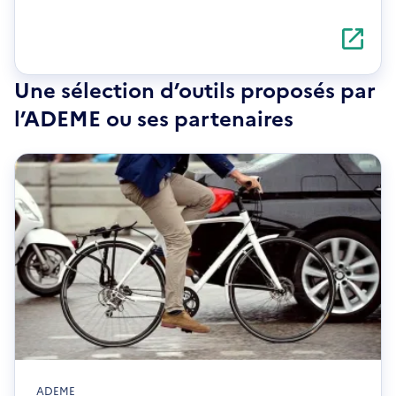
S'ouvre
dans
une
nouvelle
Une sélection d’outils proposés par
fenêtre
l’ADEME ou ses partenaires
ADEME