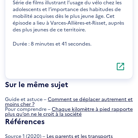
Série de films illustrant l’usage du vélo chez les
adolescents et l’importance des habitudes de
mobilité acquises dès le plus jeune âge. Cet
épisode a lieu à Varces-Allières-et-Risset, auprès
des plus jeunes de ce territoire.
Durée : 8 minutes et 41 secondes.
S'ouvre
dans
une
nouvelle
Sur le même sujet
fenêtre
Guide et astuce –
Comment se déplacer autrement et
moins cher ?
Pour comprendre –
Chaque kilomètre à pied rapporte
plus qu’on ne le croit à la société
Références
Source 1 (2020) –
Les parents et les transports