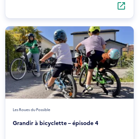
S'ouvre
dans
une
nouvelle
fenêtre
Les Roues du Possible
Grandir à bicyclette – épisode 4