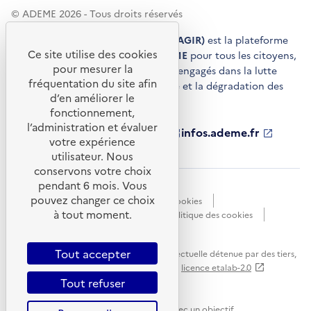
© ADEME 2026 - Tous droits réservés
Agir pour la transition écologique (AGIR)
est la plateforme
Ce site utilise des cookies
de conseils et de services de l'
ADEME
pour tous les citoyens,
pour mesurer la
acteurs économiques et territoires engagés dans la lutte
fréquentation du site afin
contre le réchauffement climatique et la dégradation des
d’en améliorer le
ressources.
fonctionnement,
l’administration et évaluer
ademe.fr
S'ouvre
librairie.ademe.fr
S'ouvre
infos.ademe.fr
S'ouvre
votre expérience
dans
dans
dans
ademe.fr/presse
S'ouvre
une
une
une
dans
utilisateur. Nous
nouvelle
nouvelle
nouvelle
une
conservons votre choix
fenêtre
fenêtre
fenêtre
nouvelle
pendant 6 mois. Vous
Accessibilité : non conforme
CGU
fenêtre
pouvez changer ce choix
Données personnelles
Gestion des cookies
à tout moment.
Mentions légales
Plan du site
Politique des cookies
Portail de signalements
S'ouvre
dans
Tout accepter
Sauf mention explicite de propriété intellectuelle détenue par des tiers,
une
les contenus de ce site sont proposés sous
licence etalab-2.0
nouvelle
Tout refuser
fenêtre
Ce site internet est pensé et développé avec un objectif