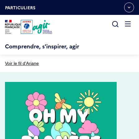
Aller
Gestion des cookies
au
PARTICULIERS
OUVRIR
contenu
LE
principal
MENU
ESPACE
Ouvrir
le
menu
Comprendre, s'inspirer, agir
Voir le fil d'Ariane