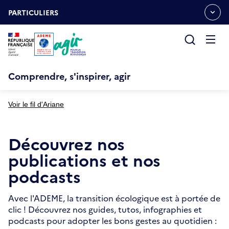
Aller
Gestion des cookies
au
PARTICULIERS
OUVRIR
contenu
LE
principal
MENU
ESPACE
Ouvrir
le
menu
Comprendre, s'inspirer, agir
Voir le fil d'Ariane
Découvrez nos
publications et nos
podcasts
Avec l'ADEME, la transition écologique est à portée de
clic ! Découvrez nos guides, tutos, infographies et
podcasts pour adopter les bons gestes au quotidien :