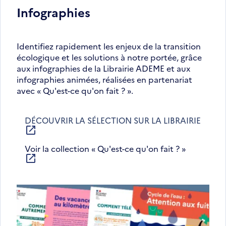
Infographies
Identifiez rapidement les enjeux de la transition
écologique et les solutions à notre portée, grâce
aux infographies de la Librairie ADEME et aux
infographies animées, réalisées en partenariat
avec « Qu'est-ce qu'on fait ? ».
DÉCOUVRIR LA SÉLECTION SUR LA LIBRAIRIE
S'OUVRE
DANS
Voir la collection « Qu'est-ce qu'on fait ? »
UNE
NOUVELLE
S'ouvre
FENÊTRE
dans
une
nouvelle
fenêtre