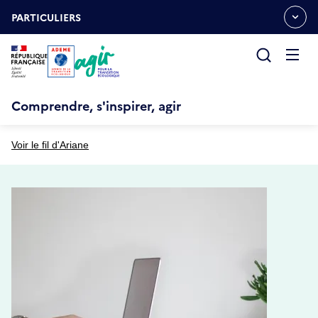
Aller
Gestion des cookies
au
PARTICULIERS
OUVRIR
contenu
LE
principal
MENU
ESPACE
Ouvrir
le
menu
Comprendre, s'inspirer, agir
Voir le fil d'Ariane