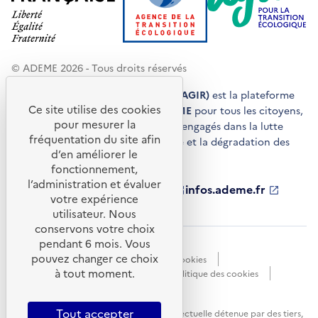
© ADEME 2026 - Tous droits réservés
Agir pour la transition écologique (AGIR)
est la plateforme
Ce site utilise des cookies
de conseils et de services de l'
ADEME
pour tous les citoyens,
pour mesurer la
acteurs économiques et territoires engagés dans la lutte
fréquentation du site afin
contre le réchauffement climatique et la dégradation des
d’en améliorer le
ressources.
fonctionnement,
l’administration et évaluer
ademe.fr
S'ouvre
librairie.ademe.fr
S'ouvre
infos.ademe.fr
S'ouvre
votre expérience
dans
dans
dans
ademe.fr/presse
S'ouvre
une
une
une
dans
utilisateur. Nous
nouvelle
nouvelle
nouvelle
une
conservons votre choix
fenêtre
fenêtre
fenêtre
nouvelle
pendant 6 mois. Vous
Accessibilité : non conforme
CGU
fenêtre
pouvez changer ce choix
Données personnelles
Gestion des cookies
à tout moment.
Mentions légales
Plan du site
Politique des cookies
Portail de signalements
S'ouvre
dans
Tout accepter
Sauf mention explicite de propriété intellectuelle détenue par des tiers,
une