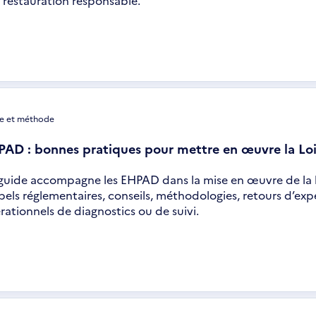
uvre
s
velle
être
e et méthode
AD : bonnes pratiques pour mettre en œuvre la L
guide accompagne les EHPAD dans la mise en œuvre de la l
pels réglementaires, conseils, méthodologies, retours d’expé
rationnels de diagnostics ou de suivi.
uvre
s
velle
être