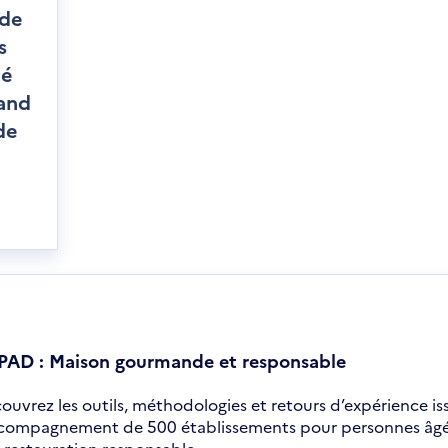
 de
s
té
and
de
AD : Maison gourmande et responsable
ouvrez les outils, méthodologies et retours d’expérience is
ccompagnement de 500 établissements pour personnes âgé
 restauration responsable.