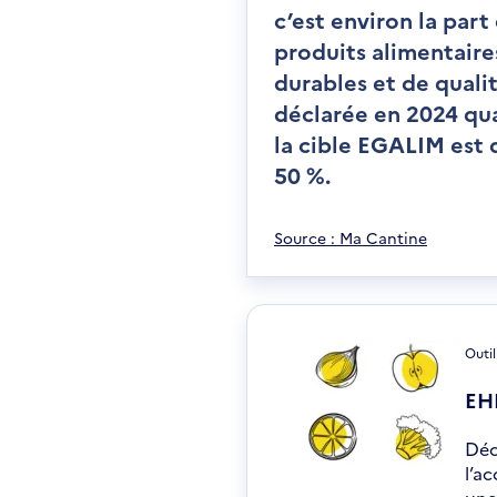
c’est environ la part
produits alimentaire
durables et de quali
déclarée en 2024 qu
la cible EGALIM est 
50 %.
S
Source : Ma Cantine
'
o
u
v
Outil
r
e
EHP
d
a
Déc
n
l’a
s
une