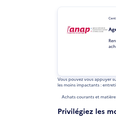
Cent
Age
Ren
ach
S'o
dan
une
nou
fen
Vous pouvez vous appuyer sur 
les moins impactants : entreti
Achats courants et matière
Privilégiez les m