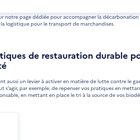
s
velle
être
sur notre page dédiée pour accompagner la décarbonation de
 la logistique pour le transport de marchandises.
iques de restauration durable po
té
t aussi un levier à activer en matière de lutte contre le ga
eut s’agir, par exemple, de repenser vos pratiques en mettan
sable, en mettant en place le tri à la source de vos biod