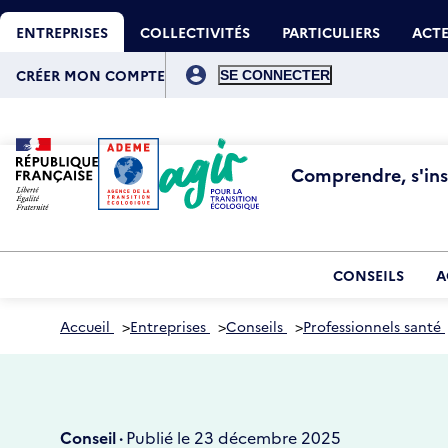
Aller
Gestion des cookies
au
ENTREPRISES
COLLECTIVITÉS
PARTICULIERS
ACTE
contenu
principal
Menu
du
CRÉER MON COMPTE
compte
de
l'utilisateur
Comprendre, s'insp
CONSEILS
A
Accueil
>
Entreprises
>
Conseils
>
Professionnels santé
Conseil ·
Publié le 23 décembre 2025