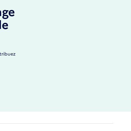
age
de
tribuez