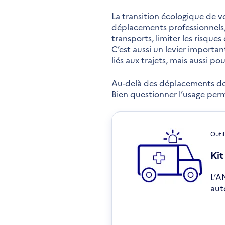
La transition écologique de vo
déplacements professionnels, 
transports, limiter les risques
C’est aussi un levier important
liés aux trajets, mais aussi p
Au-delà des déplacements domi
Bien questionner l’usage perm
Outil
Kit
L’A
aut
S'o