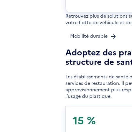
dan
une
nou
fen
Retrouvez plus de solutions 
votre flotte de véhicule et de
Mobilité durable
Adoptez des prat
structure de san
Les établissements de santé on
services de restauration. Il p
approvisionnement plus respon
l’usage du plastique.
15 %