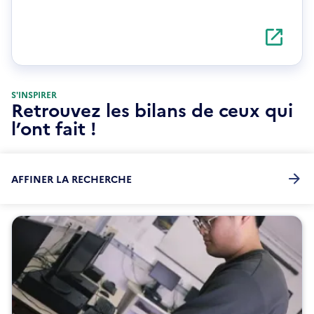
S'ouvre
dans
une
nouvelle
fenêtre
S'INSPIRER
Retrouvez les bilans de ceux qui
l’ont fait !
AFFINER LA RECHERCHE