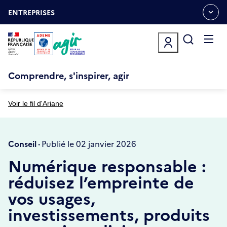
Aller
Gestion des cookies
au
ENTREPRISES
OUVRIR
contenu
LE
principal
MENU
ESPACE
Ouvrir
le
menu
Comprendre, s'inspirer, agir
Voir le fil d'Ariane
Conseil ·
Publié le 02 janvier 2026
Numérique responsable :
réduisez l’empreinte de
vos usages,
investissements, produits