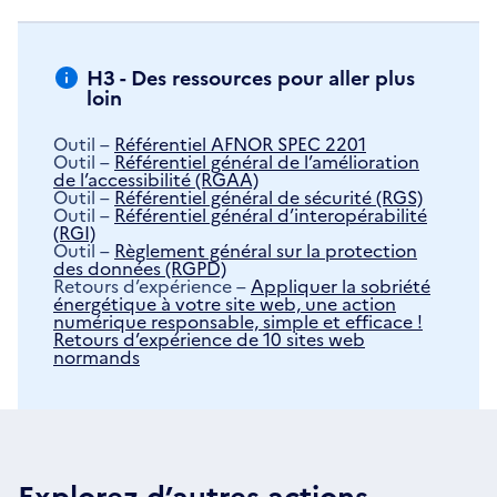
H3 - Des ressources pour aller plus
loin
Outil –
Référentiel AFNOR SPEC 2201
Outil –
Référentiel général de l’amélioration
de l’accessibilité (RGAA)
Outil –
Référentiel général de sécurité (RGS)
Outil –
Référentiel général d’interopérabilité
(RGI)
Outil –
Règlement général sur la protection
des données (RGPD)
Retours d’expérience –
Appliquer la sobriété
énergétique à votre site web, une action
numérique responsable, simple et efficace !
Retours d’expérience de 10 sites web
normands
Explorez d’autres actions