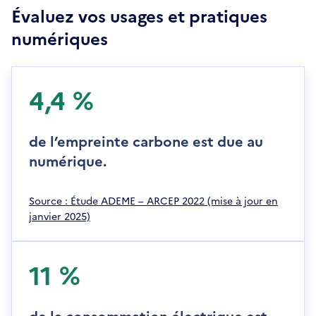
Évaluez vos usages et pratiques
numériques
4,4 %
de l’empreinte carbone est due au
numérique.
S
Source : Étude ADEME – ARCEP 2022 (mise à jour en
'
janvier 2025)
o
u
v
11 %
r
e
d
de la consommation électrique est