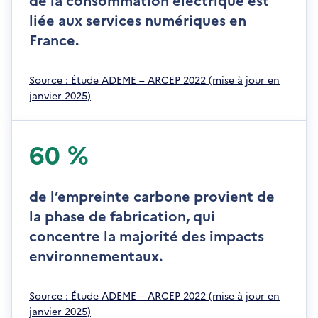
a
liée aux services numériques en
n
France.
s
u
n
S
Source : Étude ADEME – ARCEP 2022 (mise à jour en
e
'
janvier 2025)
n
o
o
u
u
v
60 %
v
r
e
e
l
d
de l’empreinte carbone provient de
l
a
e
la phase de fabrication, qui
n
f
concentre la majorité des impacts
s
e
u
environnementaux.
n
n
ê
e
t
S
Source : Étude ADEME – ARCEP 2022 (mise à jour en
n
r
'
janvier 2025)
o