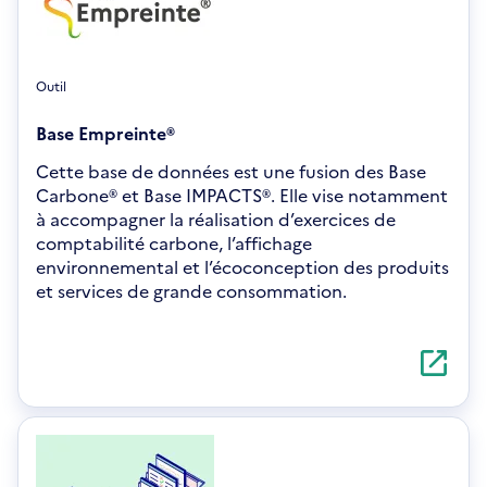
f
e
n
ê
Outil
t
r
Base Empreinte®
e
Cette base de données est une fusion des Base
Carbone® et Base IMPACTS®. Elle vise notamment
à accompagner la réalisation d’exercices de
comptabilité carbone, l’affichage
environnemental et l’écoconception des produits
et services de grande consommation.
S'ouvre
dans
une
nouvelle
fenêtre