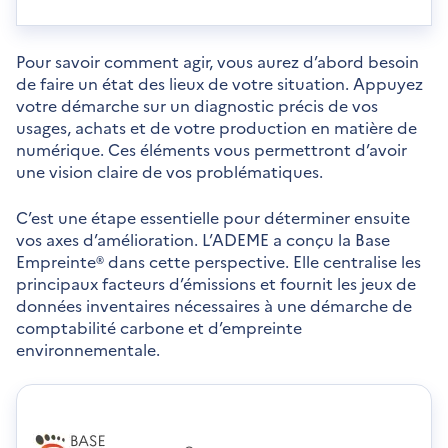
e
o
u
u
v
v
Pour savoir comment agir, vous aurez d’abord besoin
e
r
de faire un état des lieux de votre situation. Appuyez
l
e
votre démarche sur un diagnostic précis de vos
l
d
usages, achats et de votre production en matière de
e
a
numérique. Ces éléments vous permettront d’avoir
f
n
une vision claire de vos problématiques.
e
s
n
u
ê
C’est une étape essentielle pour déterminer ensuite
n
t
vos axes d’amélioration. L’ADEME a conçu la Base
e
r
Empreinte® dans cette perspective. Elle centralise les
n
e
principaux facteurs d’émissions et fournit les jeux de
o
données inventaires nécessaires à une démarche de
u
comptabilité carbone et d’empreinte
v
environnementale.
e
l
l
e