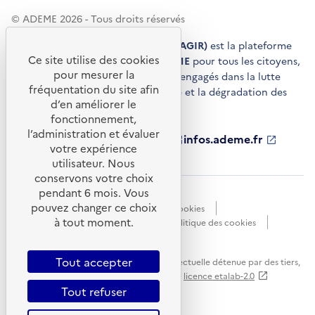
© ADEME 2026 - Tous droits réservés
Agir pour la transition écologique (AGIR)
est la plateforme
Ce site utilise des cookies
de conseils et de services de l'
ADEME
pour tous les citoyens,
pour mesurer la
acteurs économiques et territoires engagés dans la lutte
fréquentation du site afin
contre le réchauffement climatique et la dégradation des
d’en améliorer le
ressources.
fonctionnement,
l’administration et évaluer
ademe.fr
S'ouvre
librairie.ademe.fr
S'ouvre
infos.ademe.fr
S'ouvre
votre expérience
dans
dans
dans
ademe.fr/presse
S'ouvre
une
une
une
dans
utilisateur. Nous
nouvelle
nouvelle
nouvelle
une
conservons votre choix
fenêtre
fenêtre
fenêtre
nouvelle
pendant 6 mois. Vous
Accessibilité : non conforme
CGU
fenêtre
pouvez changer ce choix
Données personnelles
Gestion des cookies
à tout moment.
Mentions légales
Plan du site
Politique des cookies
Portail de signalements
S'ouvre
dans
Tout accepter
Sauf mention explicite de propriété intellectuelle détenue par des tiers,
une
les contenus de ce site sont proposés sous
licence etalab-2.0
nouvelle
Tout refuser
fenêtre