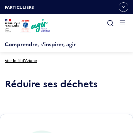
Aller
Gestion des cookies
au
PARTICULIERS
OUVRIR
contenu
LE
principal
MENU
ESPACE
Ouvrir
le
menu
Comprendre, s'inspirer, agir
Voir le fil d'Ariane
Réduire ses déchets