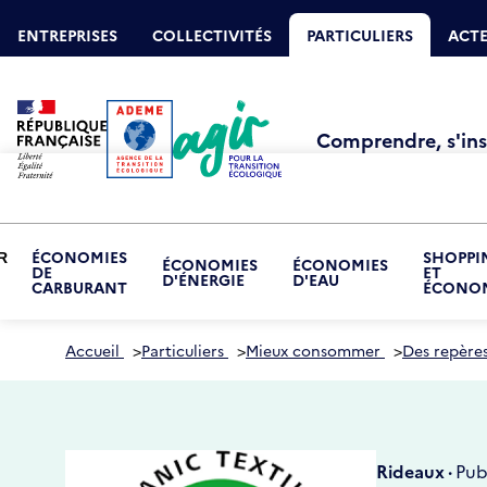
Aller
Gestion des cookies
au
ENTREPRISES
COLLECTIVITÉS
PARTICULIERS
ACTE
contenu
principal
Comprendre, s'insp
ÉCONOMIES
SHOPPI
R
ÉCONOMIES
ÉCONOMIES
DE
ET
RIR
D'ÉNERGIE
D'EAU
CARBURANT
ÉCONOM
S-
NU
NOMISER
Accueil
>
Particuliers
>
Mieux consommer
>
Des repères
Rideaux ·
Pub