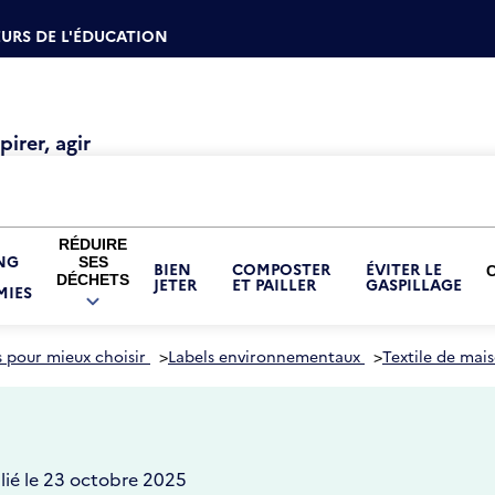
URS DE L'ÉDUCATION
irer, agir
RÉDUIRE
NG
SES
BIEN
COMPOSTER
ÉVITER LE
DÉCHETS
JETER
ET PAILLER
GASPILLAGE
IES
OUVRIR
LE
SOUS-
MENU
 pour mieux choisir
>
Labels environnementaux
>
Textile de mai
RÉDUIRE
SES
DÉCHETS
lié le 23 octobre 2025