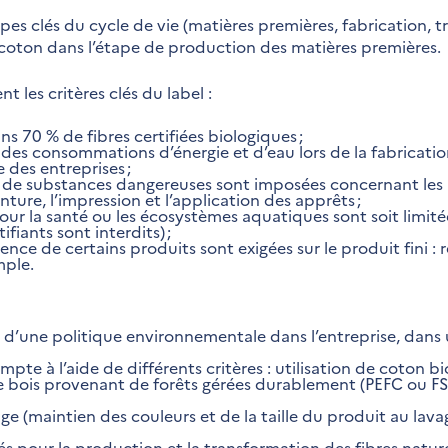
pes clés du cycle de vie (matières premières, fabrication, 
du coton dans l’étape de production des matières premières.
nt les critères clés du label :
ns 70 % de fibres certifiées biologiques ;
des consommations d’énergie et d’eau lors de la fabricatio
 des entreprises ;
on de substances dangereuses sont imposées concernant les 
nture, l’impression et l’application des apprêts ;
r la santé ou les écosystèmes aquatiques sont soit limitées,
ifiants sont interdits) ;
ence de certains produits sont exigées sur le produit fini 
mple.
ce d’une politique environnementale dans l’entreprise, dans
mpte à l’aide de différents critères : utilisation de coton bio
de bois provenant de forêts gérées durablement (PEFC ou FS
age (maintien des couleurs et de la taille du produit au lava
és pour la production et la transformation des fibres naturel