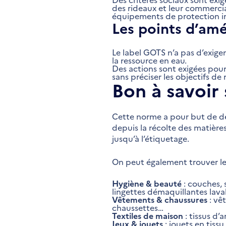
des rideaux et leur commercial
équipements de protection in
Les points d’amé
Le label GOTS n’a pas d’exige
la ressource en eau.
Des actions sont exigées pour
sans préciser les objectifs 
Bon à savoir
Cette norme a pour but de défi
depuis la récolte des matièr
jusqu’à l’étiquetage.
On peut également trouver le 
Hygiène & beauté
: couches, 
lingettes démaquillantes lav
Vêtements & chaussures
: vê
chaussettes…
Textiles de maison
: tissus d
Jeux & jouets
: jouets en tissu