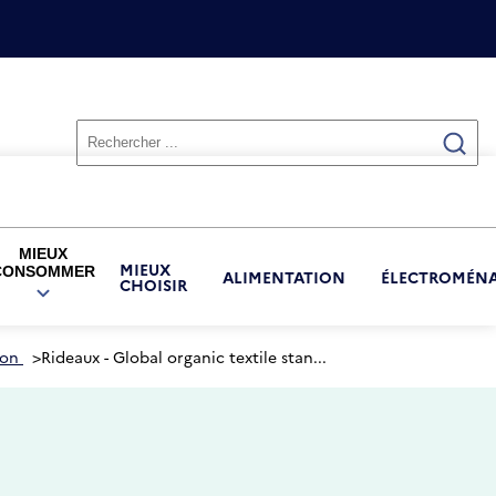
MIEUX
MIEUX
CONSOMMER
ALIMENTATION
ÉLECTROMÉN
CHOISIR
OUVRIR
LE
SOUS-
MENU
son
>
Rideaux - Global organic textile stan...
MIEUX
CONSOMMER