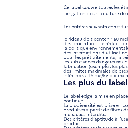
Ce label couvre toutes les éta
l’irrigation pour la culture 
Les critères suivants constitue
le rideau doit contenir au moi
des procédures de réduction 
la politique environnementale
des interdictions d’utilisati
pour les prétraitements, la tei
les substances dangereuses pou
fabrication (exemple : les plast
des limites maximales de prés
inférieurs à 16 mg/kg par exe
Les plus du label
Le label exige la mise en pla
continue.
La biodiversité est prise en co
produites à partir de fibres 
menacées interdits.
Des critères d’aptitude à l’us
produit.
Des critères sociaux sont exig