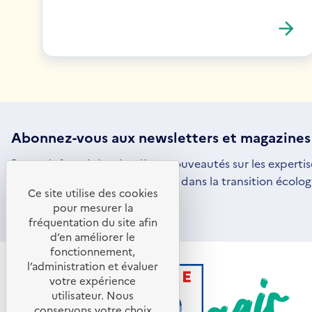
Abonnez-vous aux
newsletters
et magazines
Restez informé des dernières nouveautés sur les expertis
par l'ADEME pour vous engager dans la transition écolog
Ce site utilise des cookies
S'ABONNER
S'OUVRE
pour mesurer la
DANS
fréquentation du site afin
UNE
d’en améliorer le
NOUVELLE
FENÊTRE
fonctionnement,
l’administration et évaluer
votre expérience
utilisateur. Nous
conservons votre choix