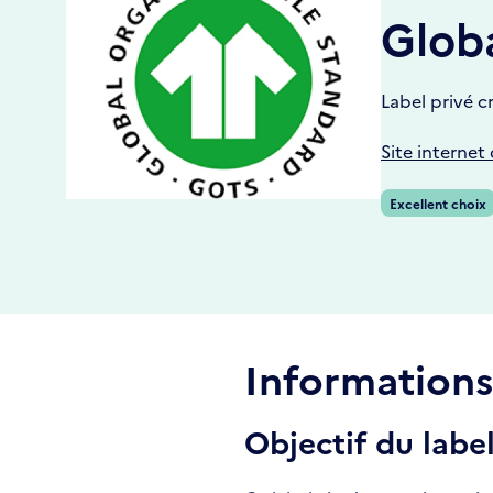
Globa
Label privé c
Site internet
Excellent choix
Informations 
Objectif du labe