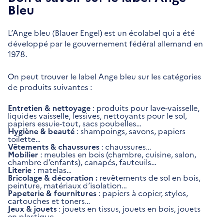
Bleu
L’Ange bleu (Blauer Engel) est un écolabel qui a été
développé par le gouvernement fédéral allemand en
1978.
On peut trouver le label Ange bleu sur les catégories
de produits suivantes :
Entretien & nettoyage
: produits pour lave-vaisselle,
liquides vaisselle, lessives, nettoyants pour le sol,
papiers essuie-tout, sacs poubelles…
Hygiène & beauté
: shampoings, savons, papiers
toilette…
Vêtements & chaussures
: chaussures…
Mobilier
: meubles en bois (chambre, cuisine, salon,
chambre d’enfants), canapés, fauteuils…
Literie
: matelas…
Bricolage & décoration :
revêtements de sol en bois,
peinture, matériaux d’isolation…
Papeterie & fournitures
: papiers à copier, stylos,
cartouches et toners…
Jeux & jouets
: jouets en tissus, jouets en bois, jouets
en plastique…