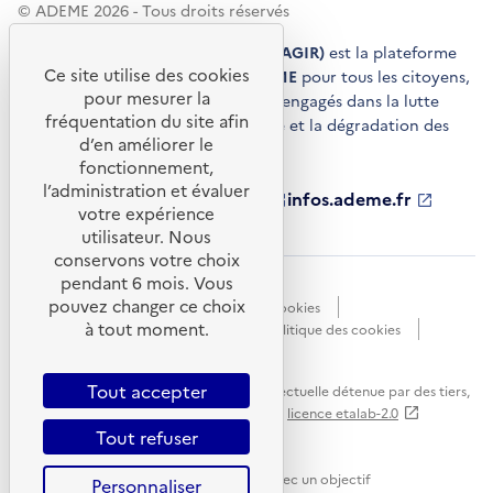
© ADEME 2026 - Tous droits réservés
Agir pour la transition écologique (AGIR)
est la plateforme
Ce site utilise des cookies
de conseils et de services de l'
ADEME
pour tous les citoyens,
pour mesurer la
acteurs économiques et territoires engagés dans la lutte
fréquentation du site afin
contre le réchauffement climatique et la dégradation des
d’en améliorer le
ressources.
fonctionnement,
l’administration et évaluer
ademe.fr
S'ouvre
librairie.ademe.fr
S'ouvre
infos.ademe.fr
S'ouvre
votre expérience
dans
dans
dans
ademe.fr/presse
S'ouvre
une
une
une
dans
utilisateur. Nous
nouvelle
nouvelle
nouvelle
une
conservons votre choix
fenêtre
fenêtre
fenêtre
nouvelle
pendant 6 mois. Vous
Accessibilité : non conforme
CGU
fenêtre
pouvez changer ce choix
Données personnelles
Gestion des cookies
à tout moment.
Mentions légales
Plan du site
Politique des cookies
Portail de signalements
S'ouvre
dans
Tout accepter
Sauf mention explicite de propriété intellectuelle détenue par des tiers,
une
les contenus de ce site sont proposés sous
licence etalab-2.0
nouvelle
Tout refuser
fenêtre
Ce site internet est pensé et développé avec un objectif
Personnaliser