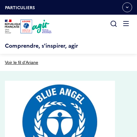
Aller
Gestion des cookies
au
PARTICULIERS
OUVRIR
contenu
LE
principal
MENU
ESPACE
Ouvrir
le
menu
Comprendre, s'inspirer, agir
Voir le fil d'Ariane