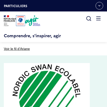
Aller
Gestion des cookies
au
PARTICULIERS
OUVRIR
contenu
LE
principal
MENU
ESPACE
Ouvrir
le
menu
Comprendre, s'inspirer, agir
Voir le fil d'Ariane