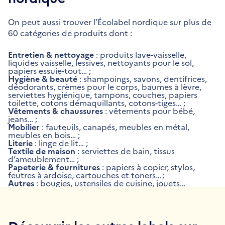
On peut aussi trouver l’Écolabel nordique sur plus de
60 catégories de produits dont :
Entretien & nettoyage
: produits lave-vaisselle,
liquides vaisselle, lessives, nettoyants pour le sol,
papiers essuie-tout… ;
Hygiène & beauté
: shampoings, savons, dentifrices,
déodorants, crèmes pour le corps, baumes à lèvre,
serviettes hygiénique, tampons, couches, papiers
toilette, cotons démaquillants, cotons-tiges… ;
Vêtements & chaussures
: vêtements pour bébé,
jeans… ;
Mobilier
: fauteuils, canapés, meubles en métal,
meubles en bois… ;
Literie
: linge de lit… ;
Textile de maison
: serviettes de bain, tissus
d’ameublement… ;
Papeterie & fournitures
: papiers à copier, stylos,
feutres à ardoise, cartouches et toners… ;
Autres
: bougies, ustensiles de cuisine, jouets…