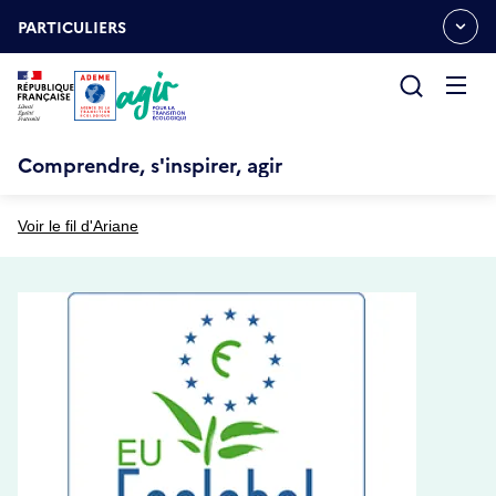
Aller
Gestion des cookies
au
PARTICULIERS
OUVRIR
contenu
LE
principal
MENU
ESPACE
Ouvrir
le
menu
Comprendre, s'inspirer, agir
Voir le fil d'Ariane