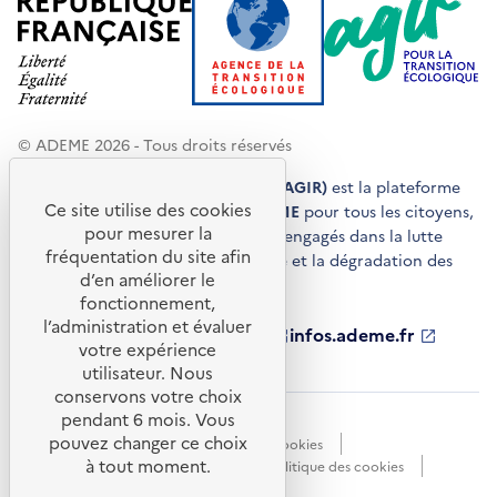
© ADEME 2026 - Tous droits réservés
Agir pour la transition écologique (AGIR)
est la plateforme
Ce site utilise des cookies
de conseils et de services de l'
ADEME
pour tous les citoyens,
pour mesurer la
acteurs économiques et territoires engagés dans la lutte
fréquentation du site afin
contre le réchauffement climatique et la dégradation des
d’en améliorer le
ressources.
fonctionnement,
l’administration et évaluer
ademe.fr
S'ouvre
librairie.ademe.fr
S'ouvre
infos.ademe.fr
S'ouvre
votre expérience
dans
dans
dans
ademe.fr/presse
S'ouvre
une
une
une
dans
utilisateur. Nous
nouvelle
nouvelle
nouvelle
une
conservons votre choix
fenêtre
fenêtre
fenêtre
nouvelle
pendant 6 mois. Vous
Accessibilité : non conforme
CGU
fenêtre
pouvez changer ce choix
Données personnelles
Gestion des cookies
à tout moment.
Mentions légales
Plan du site
Politique des cookies
Portail de signalements
S'ouvre