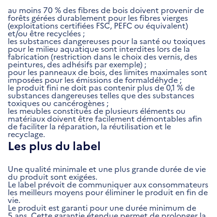
au moins 70 % des fibres de bois doivent provenir de
forêts gérées durablement pour les fibres vierges
(exploitations certifiées FSC, PEFC ou équivalent)
et/ou être recyclées ;
les substances dangereuses pour la santé ou toxiques
pour le milieu aquatique sont interdites lors de la
fabrication (restriction dans le choix des vernis, des
peintures, des adhésifs par exemple) ;
pour les panneaux de bois, des limites maximales sont
imposées pour les émissions de formaldéhyde ;
le produit fini ne doit pas contenir plus de 0,1 % de
substances dangereuses telles que des substances
toxiques ou cancérogènes ;
les meubles constitués de plusieurs éléments ou
matériaux doivent être facilement démontables afin
de faciliter la réparation, la réutilisation et le
recyclage.
Les plus du label
Une qualité minimale et une plus grande durée de vie
du produit sont exigées.
Le label prévoit de communiquer aux consommateurs
les meilleurs moyens pour éliminer le produit en fin de
vie.
Le produit est garanti pour une durée minimum de
5 ans. Cette garantie étendue permet de prolonger la