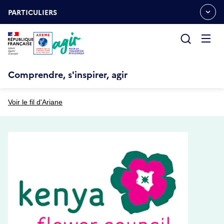
Aller
Gestion des cookies
au
PARTICULIERS
OUVRIR
contenu
LE
principal
MENU
ESPACE
Ouvrir
le
menu
Comprendre, s'inspirer, agir
Voir le fil d'Ariane