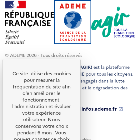
© ADEME 2026 - Tous droits réservés
Agir pour la transition écologique (AGIR)
est la plateforme
Ce site utilise des cookies
de conseils et de services de l'
ADEME
pour tous les citoyens,
pour mesurer la
acteurs économiques et territoires engagés dans la lutte
fréquentation du site afin
contre le réchauffement climatique et la dégradation des
d’en améliorer le
ressources.
fonctionnement,
l’administration et évaluer
ademe.fr
S'ouvre
librairie.ademe.fr
S'ouvre
infos.ademe.fr
S'ouvre
votre expérience
dans
dans
dans
ademe.fr/presse
S'ouvre
une
une
une
dans
utilisateur. Nous
nouvelle
nouvelle
nouvelle
une
conservons votre choix
fenêtre
fenêtre
fenêtre
nouvelle
pendant 6 mois. Vous
Accessibilité : non conforme
CGU
fenêtre
pouvez changer ce choix
Données personnelles
Gestion des cookies