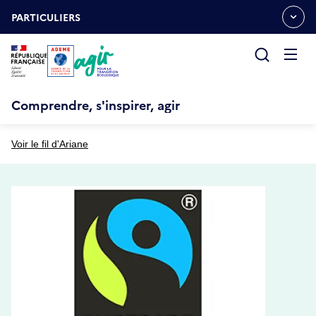
Aller
Gestion des cookies
au
PARTICULIERS
OUVRIR
contenu
LE
principal
MENU
ESPACE
Ouvrir
le
menu
Comprendre, s'inspirer, agir
Voir le fil d'Ariane