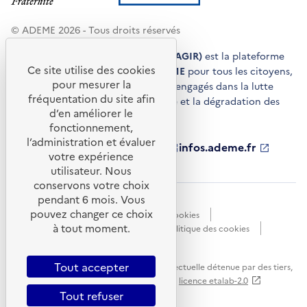
© ADEME 2026 - Tous droits réservés
Agir pour la transition écologique (AGIR)
est la plateforme
Ce site utilise des cookies
de conseils et de services de l'
ADEME
pour tous les citoyens,
pour mesurer la
acteurs économiques et territoires engagés dans la lutte
fréquentation du site afin
contre le réchauffement climatique et la dégradation des
d’en améliorer le
ressources.
fonctionnement,
l’administration et évaluer
ademe.fr
S'ouvre
librairie.ademe.fr
S'ouvre
infos.ademe.fr
S'ouvre
votre expérience
dans
dans
dans
ademe.fr/presse
S'ouvre
une
une
une
dans
utilisateur. Nous
nouvelle
nouvelle
nouvelle
une
conservons votre choix
fenêtre
fenêtre
fenêtre
nouvelle
pendant 6 mois. Vous
Accessibilité : non conforme
CGU
fenêtre
pouvez changer ce choix
Données personnelles
Gestion des cookies
à tout moment.
Mentions légales
Plan du site
Politique des cookies
Portail de signalements
S'ouvre
dans
Tout accepter
Sauf mention explicite de propriété intellectuelle détenue par des tiers,
une
les contenus de ce site sont proposés sous
licence etalab-2.0
nouvelle
Tout refuser
fenêtre