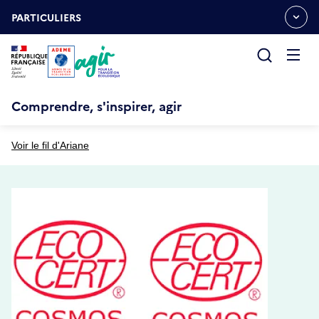
Aller
Gestion des cookies
au
PARTICULIERS
OUVRIR
contenu
LE
principal
MENU
ESPACE
Ouvrir
le
menu
Comprendre, s'inspirer, agir
Voir le fil d'Ariane