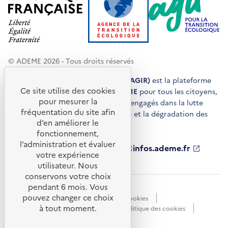
© ADEME 2026 - Tous droits réservés
Agir pour la transition écologique (AGIR)
est la plateforme
Ce site utilise des cookies
de conseils et de services de l'
ADEME
pour tous les citoyens,
pour mesurer la
acteurs économiques et territoires engagés dans la lutte
fréquentation du site afin
contre le réchauffement climatique et la dégradation des
d’en améliorer le
ressources.
fonctionnement,
l’administration et évaluer
ademe.fr
S'ouvre
librairie.ademe.fr
S'ouvre
infos.ademe.fr
S'ouvre
votre expérience
dans
dans
dans
ademe.fr/presse
S'ouvre
une
une
une
dans
utilisateur. Nous
nouvelle
nouvelle
nouvelle
une
conservons votre choix
fenêtre
fenêtre
fenêtre
nouvelle
pendant 6 mois. Vous
Accessibilité : non conforme
CGU
fenêtre
pouvez changer ce choix
Données personnelles
Gestion des cookies
à tout moment.
Mentions légales
Plan du site
Politique des cookies
Portail de signalements
S'ouvre