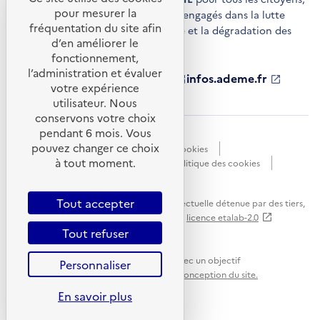
pour mesurer la
acteurs économiques et territoires engagés dans la lutte
fréquentation du site afin
contre le réchauffement climatique et la dégradation des
d’en améliorer le
ressources.
fonctionnement,
l’administration et évaluer
ademe.fr
S'ouvre
librairie.ademe.fr
S'ouvre
infos.ademe.fr
S'ouvre
votre expérience
dans
dans
dans
ademe.fr/presse
S'ouvre
une
une
une
dans
utilisateur. Nous
nouvelle
nouvelle
nouvelle
une
conservons votre choix
fenêtre
fenêtre
fenêtre
nouvelle
pendant 6 mois. Vous
Accessibilité : non conforme
CGU
fenêtre
pouvez changer ce choix
Données personnelles
Gestion des cookies
à tout moment.
Mentions légales
Plan du site
Politique des cookies
Portail de signalements
S'ouvre
dans
Tout accepter
Sauf mention explicite de propriété intellectuelle détenue par des tiers,
une
les contenus de ce site sont proposés sous
licence etalab-2.0
nouvelle
Tout refuser
fenêtre
Ce site internet est pensé et développé avec un objectif
Personnaliser
d'écoconception.
En savoir plus sur l'écoconception du site.
En savoir plus