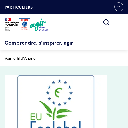
Aller
Gestion des cookies
au
PARTICULIERS
OUVRIR
contenu
LE
principal
MENU
ESPACE
Ouvrir
le
menu
Comprendre, s'inspirer, agir
Voir le fil d'Ariane