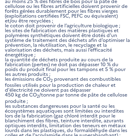
au moins 25 % des fibres de bois pour la pâte de
cellulose ou les fibres artificielles doivent provenir de
forêts gérées durablement pour les fibres vierges
(exploitations certifiées FSC, PEFC ou équivalent)
et/ou être recyclées ;
le coton doit provenir de l’agriculture biologique ;
les sites de fabrication des matières plastiques et
polymères synthétiques doivent être dotés d'un
système de traitement des déchets afin d’optimiser la
prévention, la réutilisation, le recyclage et la
valorisation des déchets, mais aussi l’efficacité
énergétique ;
la quantité de déchets produite au cours de la
fabrication (pertes) ne doit pas dépasser 10 % du
poids du produit final pour les tampons et 5 % pour
les autres produits ;
les émissions de CO
provenant des combustibles
2
fossiles utilisés pour la production de chaleur et
d'électricité ne doivent pas dépasser
450 kg de CO
/tonne par tonne de pâte de cellulose
2
produite ;
les substances dangereuses pour la santé ou les
écosystèmes aquatiques sont limitées ou interdites
lors de la fabrication (gaz chloré interdit pour le
blanchiment des fibres, teinture interdite, azurants
optiques interdits, limitation des teneurs en métaux
lourds dans les plastiques, du formaldéhyde dans les
colles et de l’acrylamide dans le superabsorbant) ;