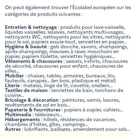
On peut également trouver l’Écolabel européen sur les
catégories de produits suivantes :
Entretien & nettoyage
: produits pour lave-vaisselle,
liquides vaisselles, lessives, nettoyants multi-usages,
nettoyants WC, nettoyants pour les vitres, nettoyants
pour le sol, papiers essuie-tout, serviettes en papier…
Hygiène & beauté
: gels douche, savons, shampoings,
après-shampoings, mousses à raser, mouchoirs en
papier, papiers toilette, serviettes hygiéniques…
Vêtements & chaussures
: sweats, t-shirts, chaussures
de sécurité, chaussures pour enfant, chaussures de
villes…
Mobilier
: chaises, tables, armoires, bureaux, lits,
fauteuils, canapés… (en bois, plastique et métal)
Literie
: matelas, linge de lit, couette, oreillers…
Textiles de maison
: serviettes de bain, torchons de
cuisine…
Bricolage & décoration
: peintures, vernis, lasures,
revêtements de sol en bois…
Papeterie & fournitures
: papiers à copier, cahiers…
Multimedia
: téléviseurs…
Hébergements
: hôtels, résidences de vacances,
chambres d’hôtes, gîtes, campings…
Autres
: lubrifiants, paillages, amendement pour sols…