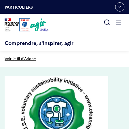
Aller
Gestion des cookies
au
PARTICULIERS
OUVRIR
contenu
LE
principal
MENU
ESPACE
Ouvrir
le
menu
Comprendre, s'inspirer, agir
Voir le fil d'Ariane