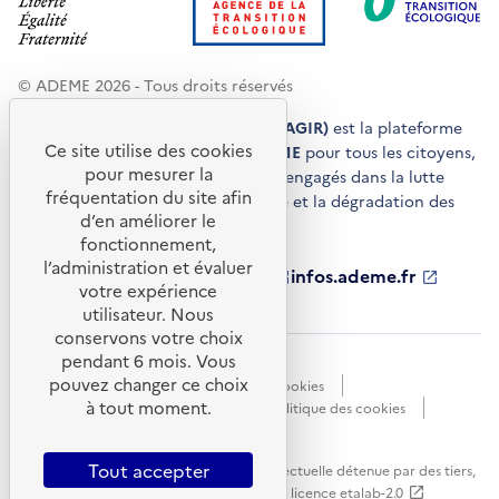
© ADEME 2026 - Tous droits réservés
Agir pour la transition écologique (AGIR)
est la plateforme
Ce site utilise des cookies
de conseils et de services de l'
ADEME
pour tous les citoyens,
pour mesurer la
acteurs économiques et territoires engagés dans la lutte
fréquentation du site afin
contre le réchauffement climatique et la dégradation des
d’en améliorer le
ressources.
fonctionnement,
l’administration et évaluer
ademe.fr
S'ouvre
librairie.ademe.fr
S'ouvre
infos.ademe.fr
S'ouvre
votre expérience
dans
dans
dans
ademe.fr/presse
S'ouvre
une
une
une
dans
utilisateur. Nous
nouvelle
nouvelle
nouvelle
une
conservons votre choix
fenêtre
fenêtre
fenêtre
nouvelle
pendant 6 mois. Vous
Accessibilité : non conforme
CGU
fenêtre
pouvez changer ce choix
Données personnelles
Gestion des cookies
à tout moment.
Mentions légales
Plan du site
Politique des cookies
Portail de signalements
S'ouvre
dans
Tout accepter
Sauf mention explicite de propriété intellectuelle détenue par des tiers,
une
les contenus de ce site sont proposés sous
licence etalab-2.0
nouvelle