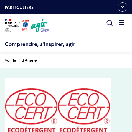
Aller
Gestion des cookies
au
PARTICULIERS
OUVRIR
contenu
LE
principal
MENU
ESPACE
Ouvrir
le
menu
Comprendre, s'inspirer, agir
Voir le fil d'Ariane