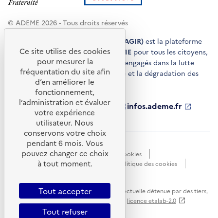
© ADEME 2026 - Tous droits réservés
Agir pour la transition écologique (AGIR)
est la plateforme
Ce site utilise des cookies
de conseils et de services de l'
ADEME
pour tous les citoyens,
pour mesurer la
acteurs économiques et territoires engagés dans la lutte
fréquentation du site afin
contre le réchauffement climatique et la dégradation des
d’en améliorer le
ressources.
fonctionnement,
l’administration et évaluer
ademe.fr
S'ouvre
librairie.ademe.fr
S'ouvre
infos.ademe.fr
S'ouvre
votre expérience
dans
dans
dans
ademe.fr/presse
S'ouvre
une
une
une
dans
utilisateur. Nous
nouvelle
nouvelle
nouvelle
une
conservons votre choix
fenêtre
fenêtre
fenêtre
nouvelle
pendant 6 mois. Vous
Accessibilité : non conforme
CGU
fenêtre
pouvez changer ce choix
Données personnelles
Gestion des cookies
à tout moment.
Mentions légales
Plan du site
Politique des cookies
Portail de signalements
S'ouvre
dans
Tout accepter
Sauf mention explicite de propriété intellectuelle détenue par des tiers,
une
les contenus de ce site sont proposés sous
licence etalab-2.0
nouvelle
Tout refuser
fenêtre