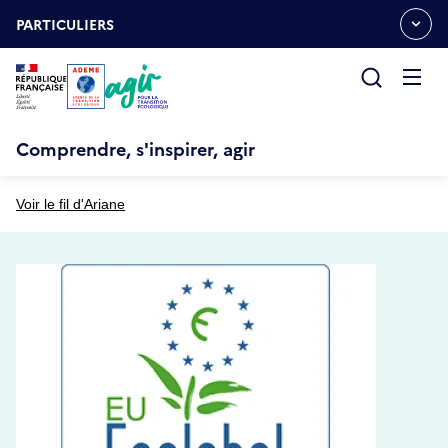
Aller
Gestion des cookies
au
PARTICULIERS
OUVRIR
contenu
LE
principal
MENU
ESPACE
Ouvrir
le
menu
Comprendre, s'inspirer, agir
Voir le fil d'Ariane