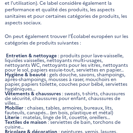
et l'utilisation). Ce label considère également la
performance et qualité des produits, les aspects
sanitaires et pour certaines catégories de produits, les
aspects sociaux.
On peut également trouver l’Écolabel européen sur les
catégories de produits suivantes :
Entretien & nettoyage
: produits pour lave-vaisselle,
liquides vaisselles, nettoyants multi-usages,
nettoyants WC, nettoyants pour les vitres, nettoyants
pour le sol, papiers essuie-tout, serviettes en papier…
Hygiène & beauté
: gels douche, savons, shampoings,
après-shampoings, mousses à raser, mouchoirs en
papier, papiers toilette, couches pour bébé, serviettes
hygiéniques…
Vêtements & chaussures
: sweats, t-shirts, chaussures
de sécurité, chaussures pour enfant, chaussures de
villes…
Mobilier
: chaises, tables, armoires, bureaux, lits,
fauteuils, canapés… (en bois, plastique et métal)
Literie
: matelas, linge de lit, couette, oreillers…
Textiles de maison
: serviettes de bain, torchons de
cuisine…
Bricolage & décoration
: peintures, vernis, lasures,