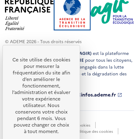
© ADEME 2026 - Tous droits réservés
Agir pour la transition écologique (AGIR)
est la plateforme
Ce site utilise des cookies
de conseils et de services de l'
ADEME
pour tous les citoyens,
pour mesurer la
acteurs économiques et territoires engagés dans la lutte
fréquentation du site afin
contre le réchauffement climatique et la dégradation des
d’en améliorer le
ressources.
fonctionnement,
l’administration et évaluer
ademe.fr
S'ouvre
librairie.ademe.fr
S'ouvre
infos.ademe.fr
S'ouvre
votre expérience
dans
dans
dans
ademe.fr/presse
S'ouvre
une
une
une
dans
utilisateur. Nous
nouvelle
nouvelle
nouvelle
une
conservons votre choix
fenêtre
fenêtre
fenêtre
nouvelle
pendant 6 mois. Vous
Accessibilité : non conforme
CGU
fenêtre
pouvez changer ce choix
Données personnelles
Gestion des cookies
à tout moment.
Mentions légales
Plan du site
Politique des cookies
Portail de signalements
S'ouvre