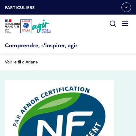
Aller
Gestion des cookies
au
PARTICULIERS
OUVRIR
contenu
LE
principal
MENU
ESPACE
Ouvrir
le
menu
Comprendre, s'inspirer, agir
Voir le fil d'Ariane