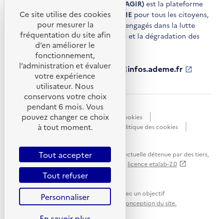
Agir pour la transition écologique (AGIR)
est la plateforme
Ce site utilise des cookies
de conseils et de services de l'
ADEME
pour tous les citoyens,
pour mesurer la
acteurs économiques et territoires engagés dans la lutte
fréquentation du site afin
contre le réchauffement climatique et la dégradation des
d’en améliorer le
ressources.
fonctionnement,
l’administration et évaluer
ademe.fr
S'ouvre
librairie.ademe.fr
S'ouvre
infos.ademe.fr
S'ouvre
votre expérience
dans
dans
dans
ademe.fr/presse
S'ouvre
une
une
une
dans
utilisateur. Nous
nouvelle
nouvelle
nouvelle
une
conservons votre choix
fenêtre
fenêtre
fenêtre
nouvelle
pendant 6 mois. Vous
Accessibilité : non conforme
CGU
fenêtre
pouvez changer ce choix
Données personnelles
Gestion des cookies
à tout moment.
Mentions légales
Plan du site
Politique des cookies
Portail de signalements
S'ouvre
dans
Tout accepter
Sauf mention explicite de propriété intellectuelle détenue par des tiers,
une
les contenus de ce site sont proposés sous
licence etalab-2.0
nouvelle
Tout refuser
fenêtre
Ce site internet est pensé et développé avec un objectif
Personnaliser
d'écoconception.
En savoir plus sur l'écoconception du site.
En savoir plus