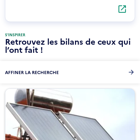
S'ouvre
dans
une
nouvelle
fenêtre
S’INSPIRER
Retrouvez les bilans de ceux qui
l’ont fait !
AFFINER LA RECHERCHE