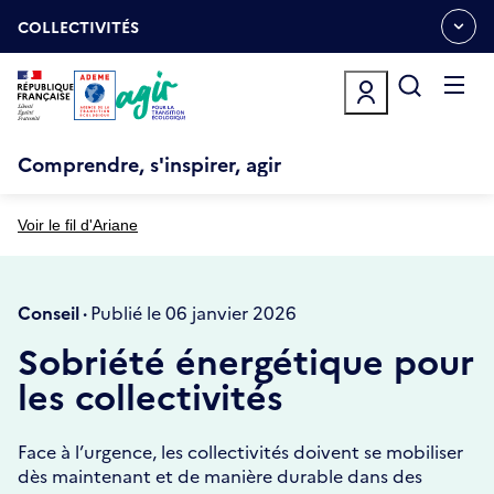
Aller
Gestion des cookies
au
COLLECTIVITÉS
OUVRIR
contenu
LE
principal
MENU
ESPACE
Ouvrir
le
menu
Comprendre, s'inspirer, agir
Voir le fil d'Ariane
Conseil ·
Publié le 06 janvier 2026
Sobriété énergétique pour
les collectivités
Face à l’urgence, les collectivités doivent se mobiliser
dès maintenant et de manière durable dans des