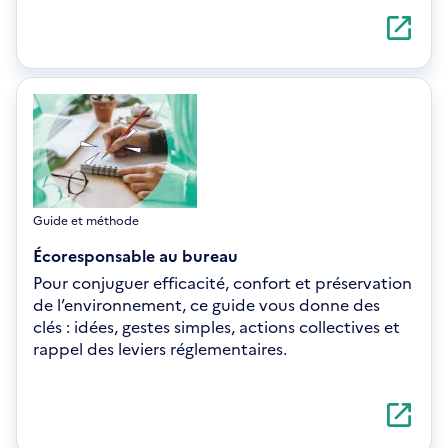
S'ouvre
dans
une
nouvelle
fenêtre
Guide et méthode
Écoresponsable au bureau
Pour conjuguer efficacité, confort et préservation
de l’environnement, ce guide vous donne des
clés : idées, gestes simples, actions collectives et
rappel des leviers réglementaires.
S'ouvre
dans
une