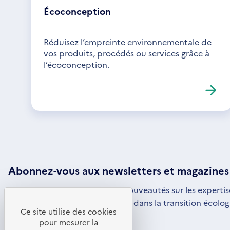
Écoconception
Réduisez l’empreinte environnementale de
vos produits, procédés ou services grâce à
l’écoconception.
Abonnez-vous aux
newsletters
et magazines
Restez informé des dernières nouveautés sur les expertis
par l'ADEME pour vous engager dans la transition écolog
Ce site utilise des cookies
S'ABONNER
S'OUVRE
pour mesurer la
DANS