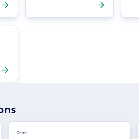
e
ons
Conseil