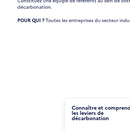
Constituez une équipe de référents au sein de votr
décarbonation.
POUR QUI ?
Toutes les entreprises du secteur indus
Connaître et compren
les leviers de
décarbonation