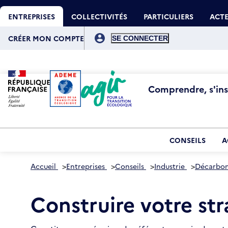
Aller
Gestion des cookies
au
ENTREPRISES
COLLECTIVITÉS
PARTICULIERS
ACTE
contenu
principal
Menu
du
CRÉER MON COMPTE
compte
de
l'utilisateur
Comprendre, s'insp
CONSEILS
A
Accueil
>
Entreprises
>
Conseils
>
Industrie
>
Décarbona
Construire votre str