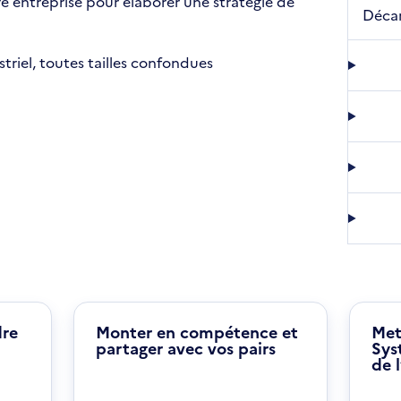
e entreprise pour élaborer une stratégie de
Décar
triel, toutes tailles confondues
dre
Monter en compétence et
Met
partager avec vos pairs
Sys
de 