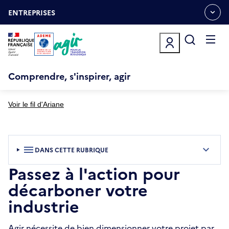
Aller
Gestion des cookies
au
ENTREPRISES
OUVRIR
contenu
LE
principal
MENU
ESPACE
Ouvrir
le
menu
Comprendre, s'inspirer, agir
Voir le fil d'Ariane
DANS CETTE RUBRIQUE
Passez à l'action pour
décarboner votre
industrie
Agir nécessite de bien dimensionner votre projet par