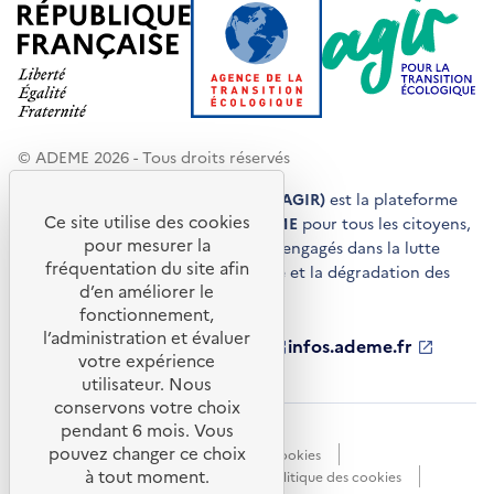
© ADEME 2026 - Tous droits réservés
Agir pour la transition écologique (AGIR)
est la plateforme
Ce site utilise des cookies
de conseils et de services de l'
ADEME
pour tous les citoyens,
pour mesurer la
acteurs économiques et territoires engagés dans la lutte
fréquentation du site afin
contre le réchauffement climatique et la dégradation des
d’en améliorer le
ressources.
fonctionnement,
l’administration et évaluer
ademe.fr
S'ouvre
librairie.ademe.fr
S'ouvre
infos.ademe.fr
S'ouvre
votre expérience
dans
dans
dans
ademe.fr/presse
S'ouvre
une
une
une
dans
utilisateur. Nous
nouvelle
nouvelle
nouvelle
une
conservons votre choix
fenêtre
fenêtre
fenêtre
nouvelle
pendant 6 mois. Vous
Accessibilité : non conforme
CGU
fenêtre
pouvez changer ce choix
Données personnelles
Gestion des cookies
à tout moment.
Mentions légales
Plan du site
Politique des cookies