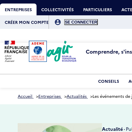
Aller
Gestion des cookies
au
ENTREPRISES
COLLECTIVITÉS
PARTICULIERS
ACTE
contenu
principal
Menu
du
CRÉER MON COMPTE
compte
de
l'utilisateur
Comprendre, s'insp
CONSEILS
A
Accueil
>
Entreprises
>
Actualités
>
Les événements de j
Actualité ·
Pu