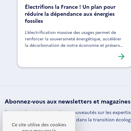
Électrifions la France ! Un plan pour
réduire la dépendance aux énergies
fossiles
L’électrification massive des usages permet de
renforcer la souveraineté énergétique, accélérer
la décarbonation de notre économie et préserver
la compétitivité des entreprises
Abonnez-vous aux
newsletters
et magazines
Restez informé des dernières nouveautés sur les expertis
par l'ADEME pour vous engager dans la transition écolog
Ce site utilise des cookies
S'ABONNER
S'OUVRE
pour mesurer la