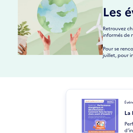
Les é
Retrouvez cha
informés de n
Pour se renco
juillet, pour
Événe
La 
Per
d’i