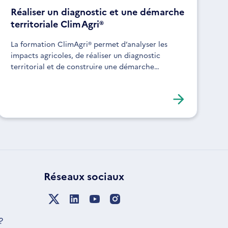
Réaliser un diagnostic et une démarche
territoriale ClimAgri®
La formation ClimAgri® permet d’analyser les
impacts agricoles, de réaliser un diagnostic
territorial et de construire une démarche
d’adaptation. Elle s’adresse aux acteurs souhaitant
structurer leurs actions face au changement
climatique.
Réseaux sociaux
?