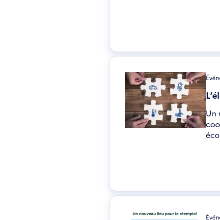
Événe
L’é
Un 
coo
éco
Événe