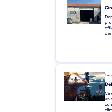
Cir
Dep
pro
off
des
Événe
Déf
Ce 
un 
con
cli