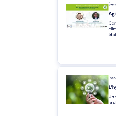
Événe
Agi
Com
cli
éta
Événe
L’h
Un 
le 