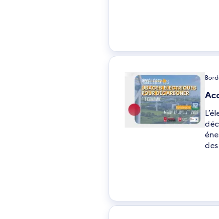
Borde
Acc
L’é
déc
éne
des