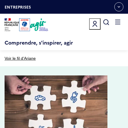
Aller
Gestion des cookies
au
ENTREPRISES
OUVRIR
contenu
LE
principal
MENU
ESPACE
Ouvrir
le
menu
Comprendre, s'inspirer, agir
Voir le fil d'Ariane