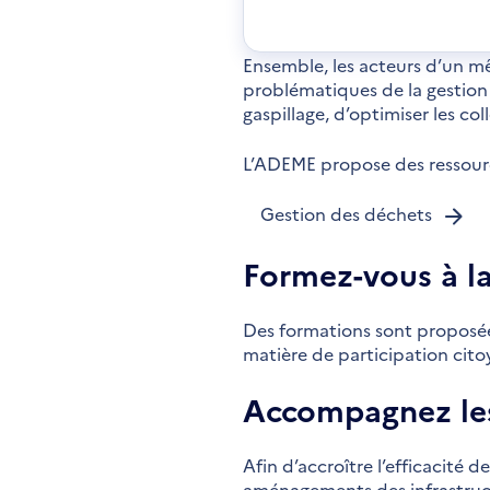
dan
une
nou
fen
Ensemble, les acteurs d’un mê
problématiques de la gestio
gaspillage, d’optimiser les col
L’ADEME propose des ressourc
Gestion des déchets
Formez-vous à la
Des formations sont proposées
matière de participation cit
Accompagnez le
Afin d’accroître l’efficacité 
aménagements des infrastruc