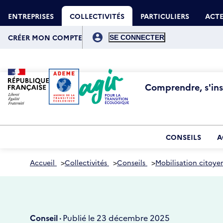
Aller
Gestion des cookies
au
ENTREPRISES
COLLECTIVITÉS
PARTICULIERS
ACTE
contenu
principal
Menu
du
CRÉER MON COMPTE
compte
de
l'utilisateur
Comprendre, s'insp
CONSEILS
A
Accueil
>
Collectivités
>
Conseils
>
Mobilisation citoye
Conseil ·
Publié le 23 décembre 2025