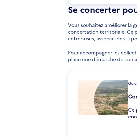
Se concerter pou
Vous souhaitez améliorer la g
concertation territoriale. Ce
entreprises, associations…) p
Pour accompagner les collect
place une démarche de concert
Guid
Con
Ce 
cons
S'o