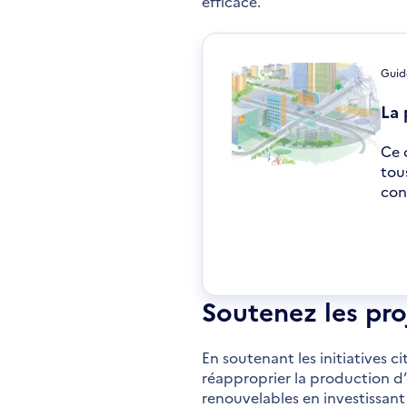
efficace.
Guid
La 
Ce 
tou
con
S'o
dan
une
nou
Soutenez les pro
fen
En soutenant les initiatives 
réapproprier la production d’é
renouvelables en investissant