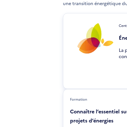
une transition énergétique du
Cent
Éne
La 
con
S'o
dan
une
nou
fen
Formation
Connaître l’essentiel su
projets d’énergies