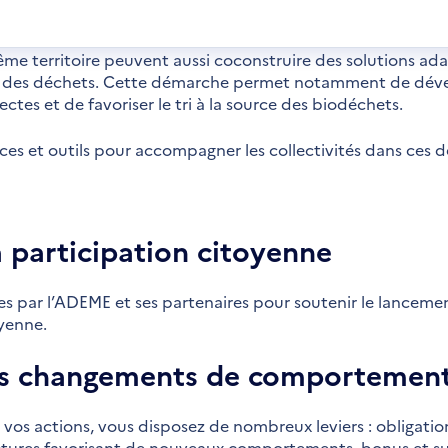
s
velle
être
me territoire peuvent aussi coconstruire des solutions ada
n des déchets. Cette démarche permet notamment de dével
lectes et de favoriser le tri à la source des biodéchets.
es et outils pour accompagner les collectivités dans ces d
 participation citoyenne
 par l’ADEME et ses partenaires pour soutenir le lancement
oyenne.
s changements de comportemen
de vos actions, vous disposez de nombreux leviers : obligatio
tures favorisant de nouveaux comportements, bonus et s