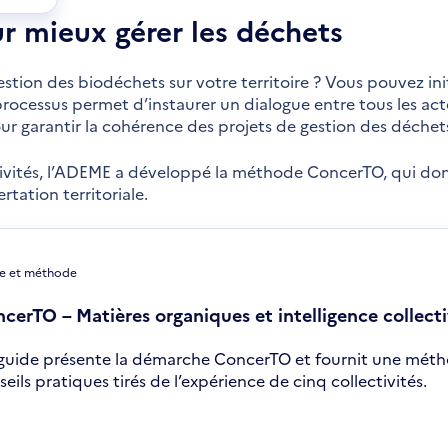
nouvelle
r mieux gérer les déchets
fenêtre
estion des biodéchets sur votre territoire ? Vous pouvez i
 processus permet d’instaurer un dialogue entre tous les act
our garantir la cohérence des projets de gestion des déchet
ivités, l’ADEME a développé la méthode ConcerTO, qui don
ation territoriale.
e et méthode
cerTO – Matières organiques et intelligence collect
guide présente la démarche ConcerTO et fournit une métho
eils pratiques tirés de l’expérience de cinq collectivités.
uvre