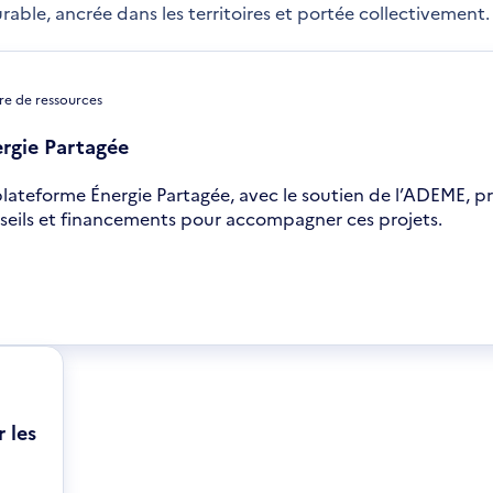
rable, ancrée dans les territoires et portée collectivement.
re de ressources
rgie Partagée
plateforme Énergie Partagée, avec le soutien de l’ADEME, p
seils et financements pour accompagner ces projets.
uvre
s
velle
être
r les