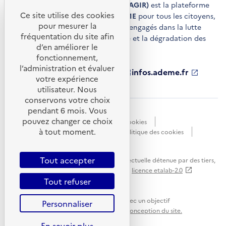
Agir pour la transition écologique (AGIR)
est la plateforme
Ce site utilise des cookies
de conseils et de services de l'
ADEME
pour tous les citoyens,
pour mesurer la
acteurs économiques et territoires engagés dans la lutte
fréquentation du site afin
contre le réchauffement climatique et la dégradation des
d’en améliorer le
ressources.
fonctionnement,
l’administration et évaluer
ademe.fr
S'ouvre
librairie.ademe.fr
S'ouvre
infos.ademe.fr
S'ouvre
votre expérience
dans
dans
dans
ademe.fr/presse
S'ouvre
une
une
une
dans
utilisateur. Nous
nouvelle
nouvelle
nouvelle
une
conservons votre choix
fenêtre
fenêtre
fenêtre
nouvelle
pendant 6 mois. Vous
Accessibilité : non conforme
CGU
fenêtre
pouvez changer ce choix
Données personnelles
Gestion des cookies
à tout moment.
Mentions légales
Plan du site
Politique des cookies
Portail de signalements
S'ouvre
dans
Tout accepter
Sauf mention explicite de propriété intellectuelle détenue par des tiers,
une
les contenus de ce site sont proposés sous
licence etalab-2.0
nouvelle
Tout refuser
fenêtre
Ce site internet est pensé et développé avec un objectif
Personnaliser
d'écoconception.
En savoir plus sur l'écoconception du site.
En savoir plus