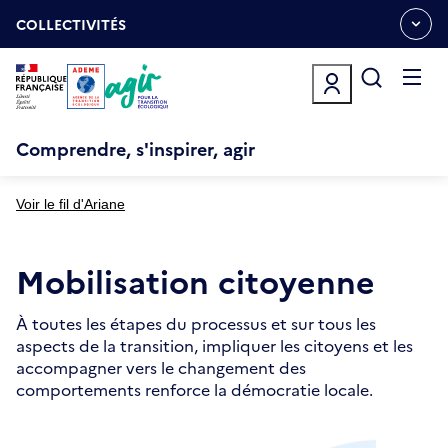
Aller
Gestion des cookies
au
COLLECTIVITÉS
OUVRIR
contenu
LE
principal
MENU
ESPACE
Ouvrir
le
menu
Comprendre, s'inspirer, agir
Voir le fil d'Ariane
Mobilisation citoyenne
À toutes les étapes du processus et sur tous les
aspects de la transition, impliquer les citoyens et les
accompagner vers le changement des
comportements renforce la démocratie locale.