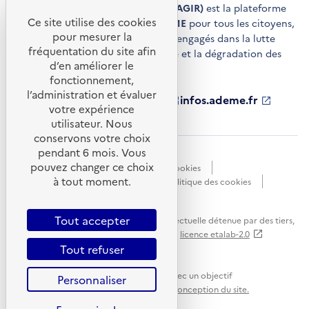
Agir pour la transition écologique (AGIR)
est la plateforme
Ce site utilise des cookies
de conseils et de services de l'
ADEME
pour tous les citoyens,
pour mesurer la
acteurs économiques et territoires engagés dans la lutte
fréquentation du site afin
contre le réchauffement climatique et la dégradation des
d’en améliorer le
ressources.
fonctionnement,
l’administration et évaluer
ademe.fr
S'ouvre
librairie.ademe.fr
S'ouvre
infos.ademe.fr
S'ouvre
votre expérience
dans
dans
dans
ademe.fr/presse
S'ouvre
une
une
une
dans
utilisateur. Nous
nouvelle
nouvelle
nouvelle
une
conservons votre choix
fenêtre
fenêtre
fenêtre
nouvelle
pendant 6 mois. Vous
Accessibilité : non conforme
CGU
fenêtre
pouvez changer ce choix
Données personnelles
Gestion des cookies
à tout moment.
Mentions légales
Plan du site
Politique des cookies
Portail de signalements
S'ouvre
dans
Tout accepter
Sauf mention explicite de propriété intellectuelle détenue par des tiers,
une
les contenus de ce site sont proposés sous
licence etalab-2.0
nouvelle
Tout refuser
fenêtre
Ce site internet est pensé et développé avec un objectif
Personnaliser
d'écoconception.
En savoir plus sur l'écoconception du site.