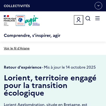
Aller
Gestion des cookies
au
COLLECTIVITÉS
OUVRIR
contenu
LE
principal
MENU
ESPACE
Ouvrir
le
menu
Comprendre, s'inspirer, agir
Voir le fil d'Ariane
Retour d'expérience ·
Mis à jour le 14 octobre 2025
Lorient, territoire engagé
pour la transition
écologique
Lorient Agglomération, située en Bretagne, est