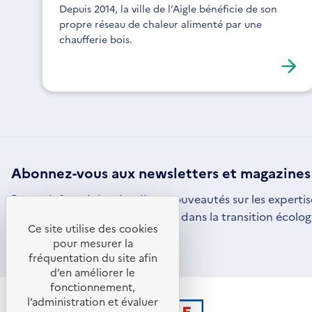
Depuis 2014, la ville de l’Aigle bénéficie de son
propre réseau de chaleur alimenté par une
chaufferie bois.
Abonnez-vous aux
newsletters
et magazines
Restez informé des dernières nouveautés sur les expertis
par l'ADEME pour vous engager dans la transition écolog
Ce site utilise des cookies
S'ABONNER
S'OUVRE
pour mesurer la
DANS
fréquentation du site afin
UNE
d’en améliorer le
NOUVELLE
FENÊTRE
fonctionnement,
l’administration et évaluer