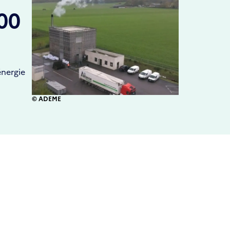
000
énergie
© ADEME