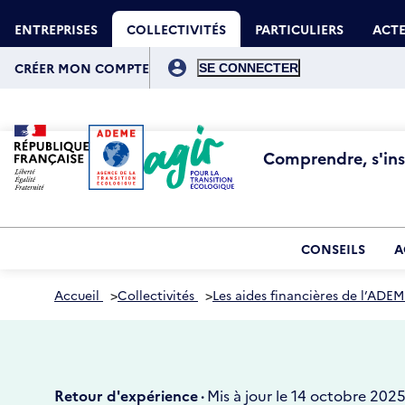
Aller
Gestion des cookies
au
ENTREPRISES
COLLECTIVITÉS
PARTICULIERS
ACTE
contenu
principal
Menu
du
CRÉER MON COMPTE
compte
de
l'utilisateur
Comprendre, s'insp
CONSEILS
A
Accueil
>
Collectivités
>
Les aides financières de l’ADEM
Retour d'expérience ·
Mis à jour le 14 octobre 202