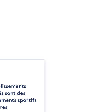
blissements
és sont des
ements sportifs
ires