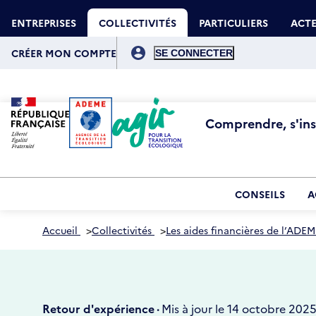
Aller
Gestion des cookies
au
ENTREPRISES
COLLECTIVITÉS
PARTICULIERS
ACTE
contenu
principal
Menu
du
CRÉER MON COMPTE
compte
de
l'utilisateur
Comprendre, s'insp
CONSEILS
A
Accueil
>
Collectivités
>
Les aides financières de l’ADEM
Retour d'expérience ·
Mis à jour le 14 octobre 202