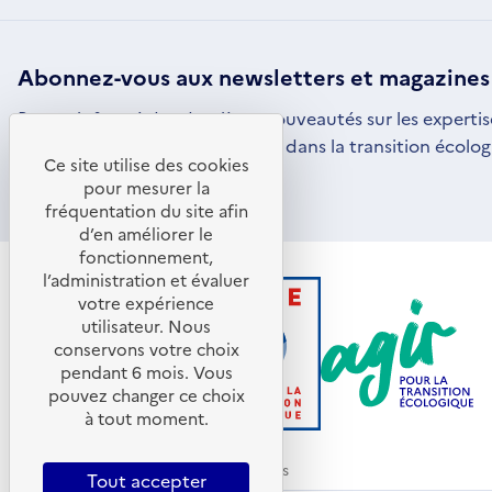
Abonnez-vous aux
newsletters
et magazines
Restez informé des dernières nouveautés sur les expertis
par l'ADEME pour vous engager dans la transition écolog
Ce site utilise des cookies
S'ABONNER
S'OUVRE
pour mesurer la
DANS
fréquentation du site afin
UNE
d’en améliorer le
NOUVELLE
FENÊTRE
fonctionnement,
l’administration et évaluer
votre expérience
utilisateur. Nous
conservons votre choix
pendant 6 mois. Vous
pouvez changer ce choix
à tout moment.
© ADEME 2026 - Tous droits réservés
Tout accepter