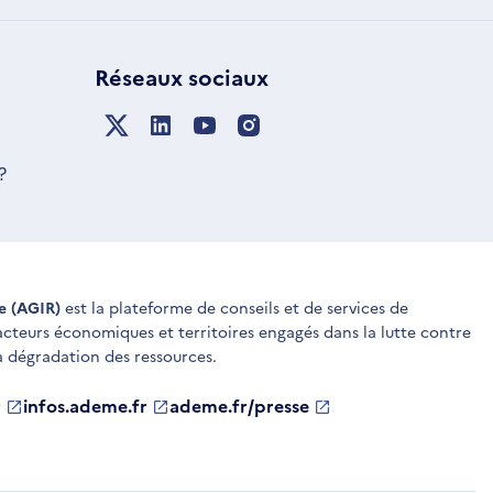
Réseaux sociaux
?
ue (AGIR)
est la plateforme de conseils et de services de
 acteurs économiques et territoires engagés dans la lutte contre
a dégradation des ressources.
r
infos.ademe.fr
S'ouvre
ademe.fr/presse
S'ouvre
dans
dans
une
une
nouvelle
nouvelle
fenêtre
fenêtre