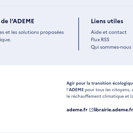
 de l'ADEME
Liens utiles
es et les solutions proposées
Aide et contact
ique.
Flux RSS
Qui sommes-nous 
Agir pour la transition écologiq
l'
ADEME
pour tous les citoyens,
le réchauffement climatique et l
ademe.fr
S'ouvre
librairie.ademe.f
S'ouvre
dans
dans
une
une
nouvelle
nouvelle
fenêtre
fenêtre