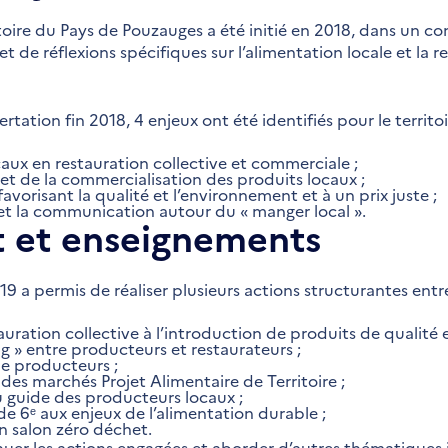
itoire du Pays de Pouzauges a été initié en 2018, dans un 
t de réflexions spécifiques sur l’alimentation locale et la re
tation fin 2018, 4 enjeux ont été identifiés pour le territoi
caux en restauration collective et commerciale ;
e et de la commercialisation des produits locaux ;
avorisant la qualité et l’environnement et à un prix juste ;
n et la communication autour du « manger local ».
 et enseignements
19 a permis de réaliser plusieurs actions structurantes entr
ration collective à l’introduction de produits de qualité e
g » entre producteurs et restaurateurs ;
de producteurs ;
des marchés Projet Alimentaire de Territoire ;
du guide des producteurs locaux ;
 de 6ᵉ aux enjeux de l’alimentation durable ;
un salon zéro déchet.
inuer les actions engagées et aborder d’autres thématiques 