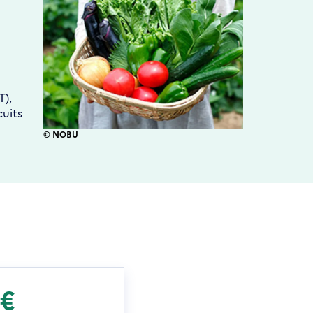
T),
cuits
© NOBU
K€