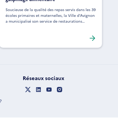
Soucieuse de la qualité des repas servis dans les 39
écoles primaires et maternelles, la Ville d’Avignon
a municipalisé son service de restaurations
scolaire en 2015. Cette nouvelle cantine propose
une offre de qualité, de proximité et
écoresponsable.
Réseaux sociaux
?