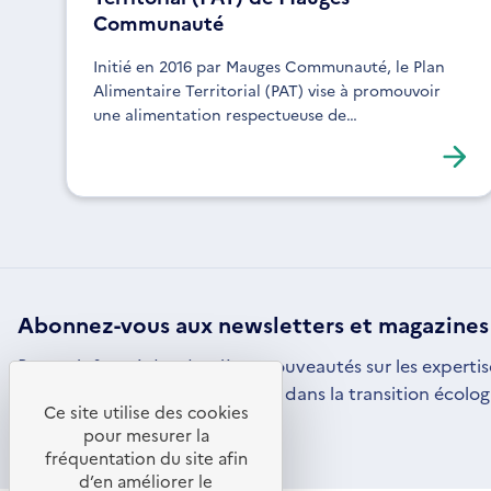
Communauté
Initié en 2016 par Mauges Communauté, le Plan
Alimentaire Territorial (PAT) vise à promouvoir
une alimentation respectueuse de
l'environnement et à dynamiser l'économie
locale.
Abonnez-vous aux
newsletters
et magazines
Restez informé des dernières nouveautés sur les expertis
par l'ADEME pour vous engager dans la transition écolog
Ce site utilise des cookies
S'ABONNER
S'OUVRE
pour mesurer la
DANS
fréquentation du site afin
UNE
d’en améliorer le
NOUVELLE