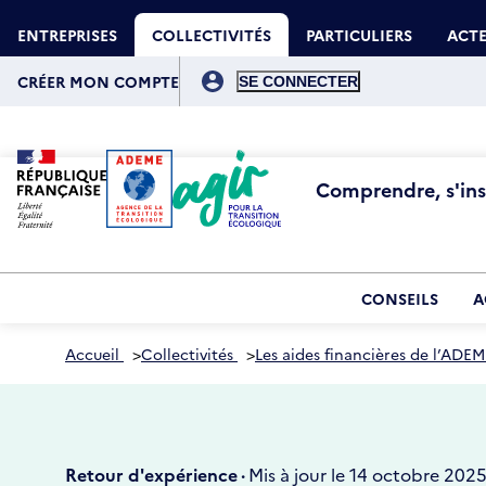
Aller
Gestion des cookies
au
ENTREPRISES
COLLECTIVITÉS
PARTICULIERS
ACTE
contenu
principal
Menu
du
CRÉER MON COMPTE
compte
de
l'utilisateur
Comprendre, s'insp
CONSEILS
A
Accueil
>
Collectivités
>
Les aides financières de l’ADEM
Retour d'expérience ·
Mis à jour le 14 octobre 202