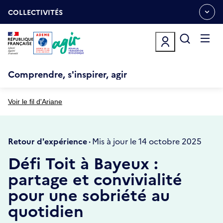
Aller
Gestion des cookies
au
COLLECTIVITÉS
OUVRIR
contenu
LE
principal
MENU
ESPACE
Ouvrir
le
menu
Comprendre, s'inspirer, agir
Voir le fil d'Ariane
Retour d'expérience ·
Mis à jour le 14 octobre 2025
Défi Toit à Bayeux :
partage et convivialité
pour une sobriété au
quotidien