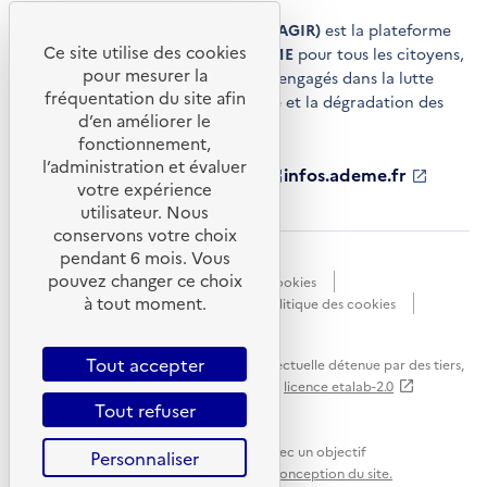
Agir pour la transition écologique (AGIR)
est la plateforme
Ce site utilise des cookies
de conseils et de services de l'
ADEME
pour tous les citoyens,
pour mesurer la
acteurs économiques et territoires engagés dans la lutte
fréquentation du site afin
contre le réchauffement climatique et la dégradation des
d’en améliorer le
ressources.
fonctionnement,
l’administration et évaluer
ademe.fr
S'ouvre
librairie.ademe.fr
S'ouvre
infos.ademe.fr
S'ouvre
votre expérience
dans
dans
dans
ademe.fr/presse
S'ouvre
une
une
une
dans
utilisateur. Nous
nouvelle
nouvelle
nouvelle
une
conservons votre choix
fenêtre
fenêtre
fenêtre
nouvelle
pendant 6 mois. Vous
Accessibilité : non conforme
CGU
fenêtre
pouvez changer ce choix
Données personnelles
Gestion des cookies
à tout moment.
Mentions légales
Plan du site
Politique des cookies
Portail de signalements
S'ouvre
dans
Tout accepter
Sauf mention explicite de propriété intellectuelle détenue par des tiers,
une
les contenus de ce site sont proposés sous
licence etalab-2.0
nouvelle
Tout refuser
fenêtre
Ce site internet est pensé et développé avec un objectif
Personnaliser
d'écoconception.
En savoir plus sur l'écoconception du site.