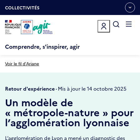
Aller
Gestion des cookies
au
COLLECTIVITÉS
OUVRIR
contenu
LE
principal
MENU
ESPACE
Ouvrir
le
menu
Comprendre, s'inspirer, agir
Voir le fil d'Ariane
Retour d'expérience ·
Mis à jour le 14 octobre 2025
Un modèle de
« métropole-nature » pour
l’agglomération lyonnaise
L’agglomération de Lyon a mené un diagnostic des