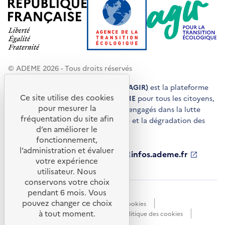
© ADEME 2026 - Tous droits réservés
Agir pour la transition écologique (AGIR)
est la plateforme
Ce site utilise des cookies
de conseils et de services de l'
ADEME
pour tous les citoyens,
pour mesurer la
acteurs économiques et territoires engagés dans la lutte
fréquentation du site afin
contre le réchauffement climatique et la dégradation des
d’en améliorer le
ressources.
fonctionnement,
l’administration et évaluer
ademe.fr
S'ouvre
librairie.ademe.fr
S'ouvre
infos.ademe.fr
S'ouvre
votre expérience
dans
dans
dans
ademe.fr/presse
S'ouvre
une
une
une
dans
utilisateur. Nous
nouvelle
nouvelle
nouvelle
une
conservons votre choix
fenêtre
fenêtre
fenêtre
nouvelle
pendant 6 mois. Vous
Accessibilité : non conforme
CGU
fenêtre
pouvez changer ce choix
Données personnelles
Gestion des cookies
à tout moment.
Mentions légales
Plan du site
Politique des cookies
Portail de signalements
S'ouvre