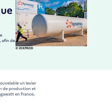
que
de
, afin de
© IDXPROD
ouvelable un levier
on de production et
egawatt en France,