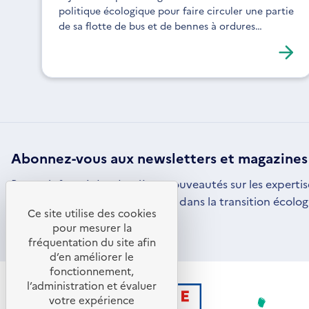
politique écologique pour faire circuler une partie
de sa flotte de bus et de bennes à ordures
ménagères à l’hydrogène d’origine renouvelable,
produit localement.
Abonnez-vous aux
newsletters
et magazines
Restez informé des dernières nouveautés sur les expertis
par l'ADEME pour vous engager dans la transition écolog
Ce site utilise des cookies
S'ABONNER
S'OUVRE
pour mesurer la
DANS
fréquentation du site afin
UNE
d’en améliorer le
NOUVELLE
FENÊTRE
fonctionnement,
l’administration et évaluer
votre expérience