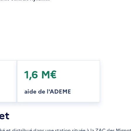
1,6 M€
aide de l'ADEME
et
ké et distribué dans une station située à la ZAC des Mignot