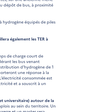
e du dépôt de bus, à proximité
 à hydrogène équipés de piles
llera également les TER à
mps de charge court de
dérant les bus venant
stribution d’hydrogène de 1
porteront une réponse à la
L’électricité consommée est
ricité et a souscrit à un
t universitaire) autour de la
lois au sein du territoire. Un
xerre et un master sera