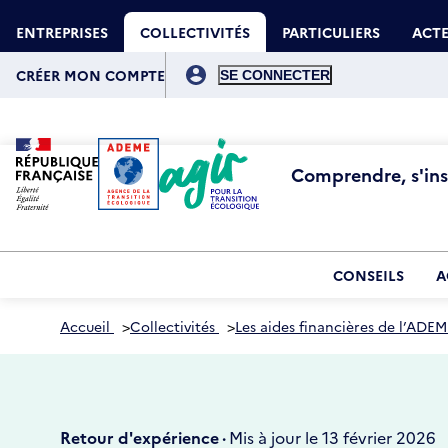
Aller
Gestion des cookies
au
ENTREPRISES
COLLECTIVITÉS
PARTICULIERS
ACTE
contenu
principal
Menu
du
CRÉER MON COMPTE
compte
de
l'utilisateur
Comprendre, s'insp
CONSEILS
A
Accueil
>
Collectivités
>
Les aides financières de l’ADEM
Retour d'expérience ·
Mis à jour le 13 février 2026