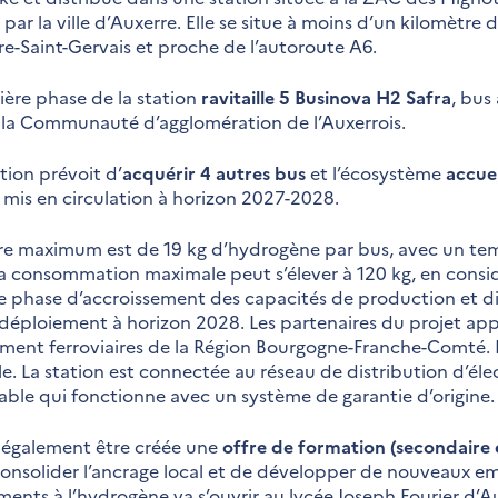
n par la ville d’Auxerre. Elle se situe à moins d’un kilomètr
e-Saint-Gervais et proche de l’autoroute A6.
ière phase de la station
ravitaille 5 Businova H2 Safra
, bus
 la Communauté d’agglomération de l’Auxerrois.
ion prévoit d’
acquérir 4 autres bus
et l’écosystème
accuei
 mis en circulation à horizon 2027-2028.
re maximum est de 19 kg d’hydrogène par bus, avec un te
la consommation maximale peut s’élever à 120 kg, en consi
e phase d’accroissement des capacités de production et di
 déploiement à horizon 2028. Les partenaires du projet ap
ment ferroviaires de la Région Bourgogne-Franche-Comté. 
e. La station est connectée au réseau de distribution d’élect
lable qui fonctionne avec un système de garantie d’origine.
t également être créée une
offre de formation (secondaire e
 consolider l’ancrage local et de développer de nouveaux emp
nts à l’hydrogène va s’ouvrir au lycée Joseph Fourier d’Au