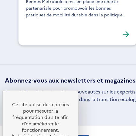
Rennes Métropole a mis en place une charte
partenariale pour promouvoir les bonnes
pratiques de mobilité durable dans la politique
locale de transport des marchandises.
Abonnez-vous aux
newsletters
et magazines
Restez informé des dernières nouveautés sur les expertis
par l'ADEME pour vous engager dans la transition écolog
Ce site utilise des cookies
S'ABONNER
S'OUVRE
pour mesurer la
DANS
fréquentation du site afin
UNE
d’en améliorer le
NOUVELLE
FENÊTRE
fonctionnement,