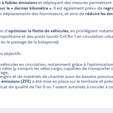
à faibles émissions
et déployant des mesures permettant 
ur le « dernier kilomètre »
. Il est également prévu de
regro
 les déplacements des fournisseurs, et ainsi de
réduire les ém
on d’
optimiser la flotte de véhicules
, en privilégiant notam
ropolitaine et des poids lourds Crit’Air 1 en circulation ur
ou le passage de la balayeuse).
 objectifs :
éhicules en circulation, notamment grâce à l’optimisation 
 vélos (y compris les vélos cargo, capables de transporter 
rage,
’engins et de matériels de chantier pour les besoins ponctue
s émissions (ZFE)
a été mise en place sur le territoire et prévo
cat de qualité de l’air 0 ou 1 soient autorisés à circuler à c