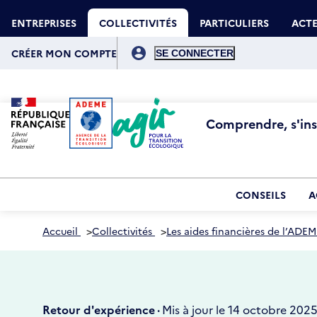
Aller
Gestion des cookies
au
ENTREPRISES
COLLECTIVITÉS
PARTICULIERS
ACTE
contenu
principal
Menu
du
CRÉER MON COMPTE
compte
de
l'utilisateur
Comprendre, s'insp
CONSEILS
A
Accueil
>
Collectivités
>
Les aides financières de l’ADEM
Retour d'expérience ·
Mis à jour le 14 octobre 202