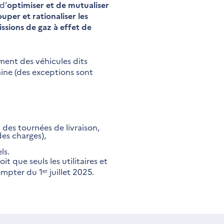
d’
optimiser et de mutualiser
uper et rationaliser les
issions de gaz à effet de
ment des véhicules dits
baine (des exceptions sont
des tournées de livraison,
des charges),
ls.
it que seuls les utilitaires et
ompter du 1ᵉʳ juillet 2025.