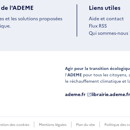
 de l'ADEME
Liens utiles
es et les solutions proposées
Aide et contact
ique.
Flux RSS
Qui sommes-nous 
Agir pour la transition écologiq
l'
ADEME
pour tous les citoyens,
le réchauffement climatique et l
ademe.fr
S'ouvre
librairie.ademe.f
S'ouvre
dans
dans
une
une
nouvelle
nouvelle
fenêtre
fenêtre
stion des cookies
Mentions légales
Plan du site
Politique des c