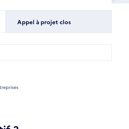
Appel à projet clos
treprises
if ?