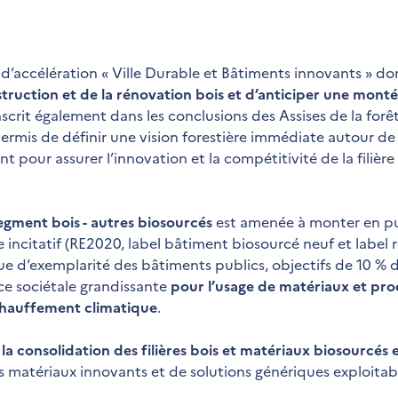
ie d’accélération « Ville Durable et Bâtiments innovants » d
nstruction et de la rénovation bois et d’anticiper une mont
'inscrit également dans les conclusions des Assises de la forê
permis de définir une vision forestière immédiate autour d
 pour assurer l’innovation et la compétitivité de la filière
egment bois - autres biosourcés
est amenée à monter en pu
incitatif (RE2020, label bâtiment biosourcé neuf et label 
e d’exemplarité des bâtiments publics, objectifs de 10 % 
ce sociétale grandissante
pour l’usage de matériaux et pro
échauffement climatique
.
la consolidation des filières bois et matériaux biosourcés 
s matériaux innovants et de solutions génériques exploitab