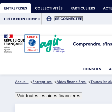
Aller
Gestion des cookies
au
ENTREPRISES
COLLECTIVITÉS
PARTICULIERS
ACTE
contenu
principal
Menu
du
CRÉER MON COMPTE
compte
de
l'utilisateur
Comprendre, s'insp
CONSEILS
A
Accueil
>
Entreprises
>
Aides financières
>
Toutes les ai
Voir toutes les aides financières