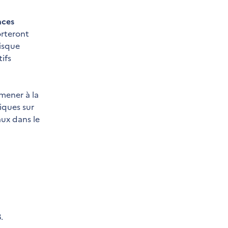
nces
orteront
risque
ifs
mener à la
iques sur
aux dans le
.