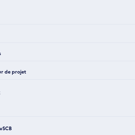
s
r de projet
2
 vSCB