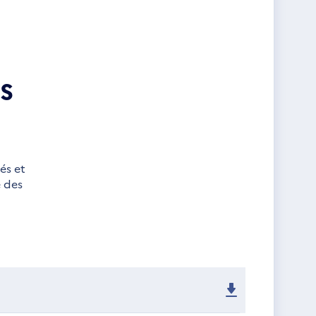
s
és et
e des