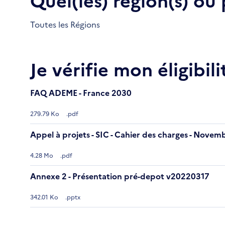
Toutes les Régions
Je vérifie mon éligibili
FAQ ADEME - France 2030
279.79 Ko
.pdf
Appel à projets - SIC - Cahier des charges - Nove
4.28 Mo
.pdf
Annexe 2 - Présentation pré-depot v20220317
342.01 Ko
.pptx