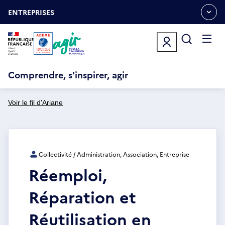
Aller
Gestion des cookies
au
ENTREPRISES
OUVRIR
contenu
LE
principal
MENU
ESPACE
Ouvrir
le
menu
Comprendre, s'inspirer, agir
Voir le fil d'Ariane
Collectivité / Administration, Association, Entreprise
Réemploi,
Réparation et
Réutilisation en