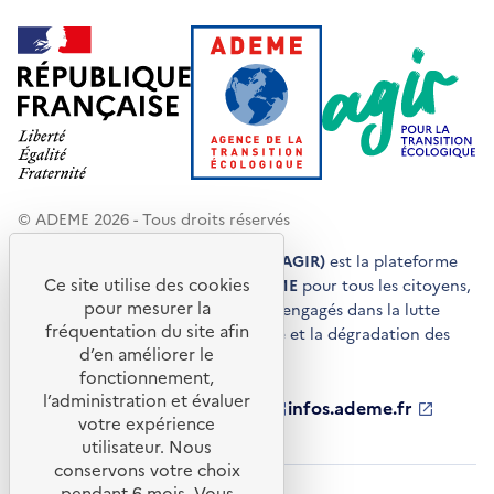
© ADEME 2026 - Tous droits réservés
Agir pour la transition écologique (AGIR)
est la plateforme
Ce site utilise des cookies
de conseils et de services de l'
ADEME
pour tous les citoyens,
pour mesurer la
acteurs économiques et territoires engagés dans la lutte
fréquentation du site afin
contre le réchauffement climatique et la dégradation des
d’en améliorer le
ressources.
fonctionnement,
l’administration et évaluer
ademe.fr
S'ouvre
librairie.ademe.fr
S'ouvre
infos.ademe.fr
S'ouvre
votre expérience
dans
dans
dans
ademe.fr/presse
S'ouvre
une
une
une
dans
utilisateur. Nous
nouvelle
nouvelle
nouvelle
une
conservons votre choix
fenêtre
fenêtre
fenêtre
nouvelle
pendant 6 mois. Vous
Accessibilité : non conforme
CGU