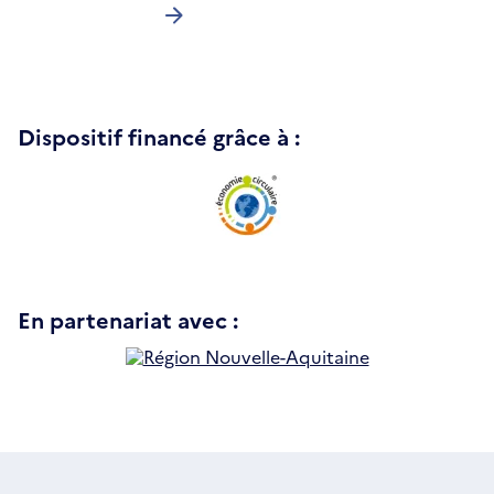
Dispositif financé grâce à :
En partenariat avec :
S'ouvre
dans
une
nouvelle
fenêtre