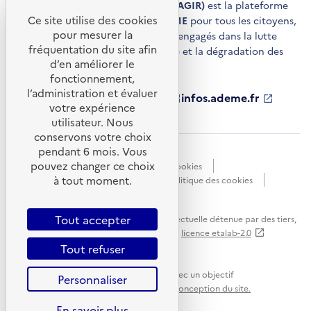
Agir pour la transition écologique (AGIR)
est la plateforme
Ce site utilise des cookies
de conseils et de services de l'
ADEME
pour tous les citoyens,
pour mesurer la
acteurs économiques et territoires engagés dans la lutte
fréquentation du site afin
contre le réchauffement climatique et la dégradation des
d’en améliorer le
ressources.
fonctionnement,
l’administration et évaluer
ademe.fr
S'ouvre
librairie.ademe.fr
S'ouvre
infos.ademe.fr
S'ouvre
votre expérience
dans
dans
dans
ademe.fr/presse
S'ouvre
une
une
une
dans
utilisateur. Nous
nouvelle
nouvelle
nouvelle
une
conservons votre choix
fenêtre
fenêtre
fenêtre
nouvelle
pendant 6 mois. Vous
Accessibilité : non conforme
CGU
fenêtre
pouvez changer ce choix
Données personnelles
Gestion des cookies
à tout moment.
Mentions légales
Plan du site
Politique des cookies
Portail de signalements
S'ouvre
dans
Tout accepter
Sauf mention explicite de propriété intellectuelle détenue par des tiers,
une
les contenus de ce site sont proposés sous
licence etalab-2.0
nouvelle
Tout refuser
fenêtre
Ce site internet est pensé et développé avec un objectif
Personnaliser
d'écoconception.
En savoir plus sur l'écoconception du site.
En savoir plus