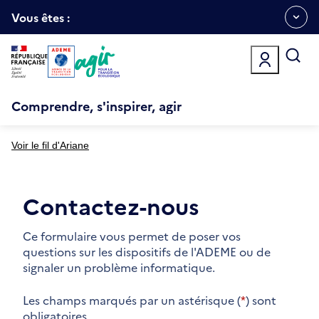
Aller
Gestion des cookies
au
Vous êtes :
Ouvrir
contenu
principal
le
menu
espace
Comprendre, s'inspirer, agir
Voir le fil d'Ariane
Contactez-nous
Ce formulaire vous permet de poser vos
questions sur les dispositifs de l'ADEME ou de
signaler un problème informatique.
Les champs marqués par un astérisque (
*
) sont
obligatoires.