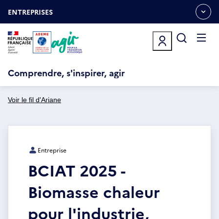
Aller
Gestion des cookies
au
ENTREPRISES
OUVRIR
contenu
LE
principal
MENU
ESPACE
Ouvrir
le
menu
Comprendre, s'inspirer, agir
Voir le fil d'Ariane
Entreprise
BCIAT 2025 -
Biomasse chaleur
pour l'industrie,