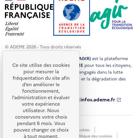
© ADEME 2026 - Tous droits réservés
Agir pour la transition écologique (AGIR)
est la plateforme
Ce site utilise des cookies
de conseils et de services de l'
ADEME
pour tous les citoyens,
pour mesurer la
acteurs économiques et territoires engagés dans la lutte
fréquentation du site afin
contre le réchauffement climatique et la dégradation des
d’en améliorer le
ressources.
fonctionnement,
l’administration et évaluer
ademe.fr
S'ouvre
librairie.ademe.fr
S'ouvre
infos.ademe.fr
S'ouvre
votre expérience
dans
dans
dans
ademe.fr/presse
S'ouvre
une
une
une
dans
utilisateur. Nous
nouvelle
nouvelle
nouvelle
une
conservons votre choix
fenêtre
fenêtre
fenêtre
nouvelle
pendant 6 mois. Vous
Accessibilité : non conforme
CGU
fenêtre
pouvez changer ce choix
Données personnelles
Gestion des cookies
à tout moment.
Mentions légales
Plan du site
Politique des cookies